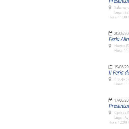
Presentac
Salamanc
Lugar: Sa
Hora: 11:30 
20/08/20
Feria Al
Huerta (
Hora: 11:
19/08/20
II Feria 
Bogajo (
Hora: 11:
17/08/20
Presentac
Cipérez 
Lugar: A
Hora: 12:00 