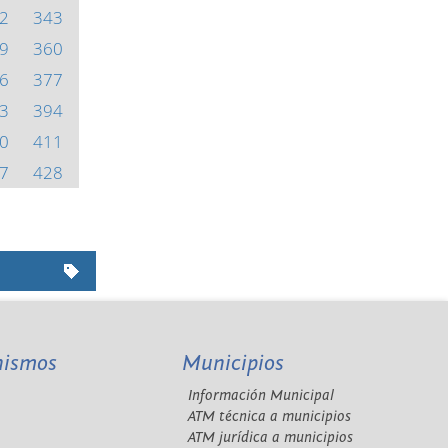
2
343
9
360
6
377
3
394
0
411
7
428
nismos
Municipios
Información Municipal
A
ATM técnica a municipios
ATM jurídica a municipios