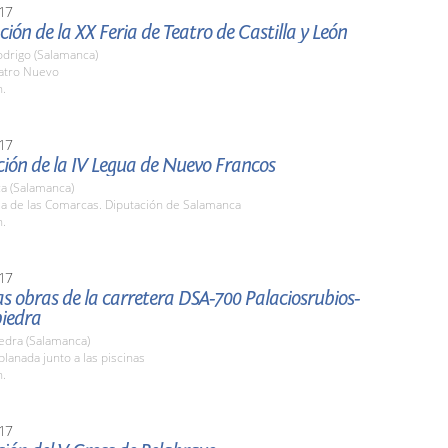
17
ión de la XX Feria de Teatro de Castilla y León
odrigo (Salamanca)
eatro Nuevo
h.
17
ión de la IV Legua de Nuevo Francos
a (Salamanca)
la de las Comarcas. Diputación de Salamanca
h.
17
las obras de la carretera DSA-700 Palaciosrubios-
iedra
edra (Salamanca)
planada junto a las piscinas
h.
17