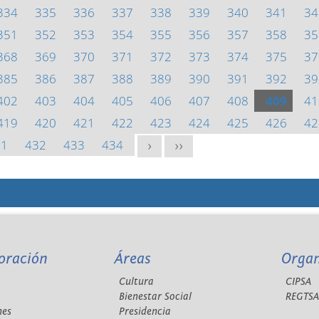
334
335
336
337
338
339
340
341
34
351
352
353
354
355
356
357
358
35
368
369
370
371
372
373
374
375
37
385
386
387
388
389
390
391
392
39
402
403
404
405
406
407
408
409
41
419
420
421
422
423
424
425
426
42
31
432
433
434
>
>>
oración
Áreas
Orga
Cultura
CIPSA
Bienestar Social
REGTS
nes
Presidencia