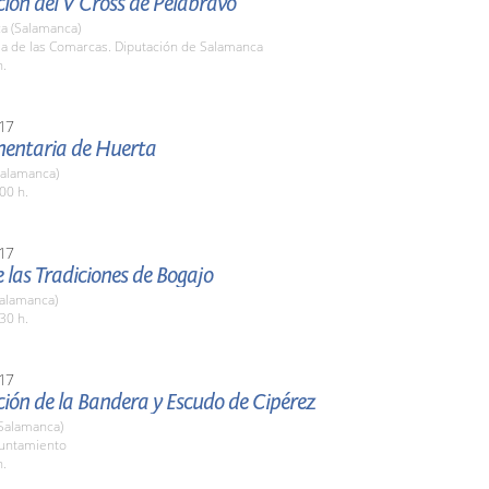
ión del V Cross de Pelabravo
a (Salamanca)
la de las Comarcas. Diputación de Salamanca
h.
17
imentaria de Huerta
Salamanca)
00 h.
17
de las Tradiciones de Bogajo
Salamanca)
30 h.
17
ión de la Bandera y Escudo de Cipérez
(Salamanca)
yuntamiento
h.