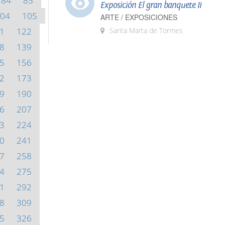
84
85
Exposición El gran banquete II
04
105
ARTE / EXPOSICIONES
1
122
Santa Marta de Tormes
8
139
5
156
2
173
9
190
6
207
3
224
0
241
7
258
4
275
1
292
8
309
5
326