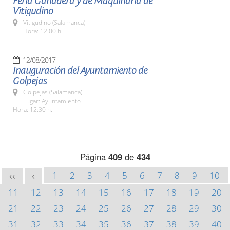
Feria Ganadera y de Maquinaria de
Vitigudino
Vitigudino (Salamanca)
Hora: 12:00 h.
12/08/2017
Inauguración del Ayuntamiento de
Golpejas
Golpejas (Salamanca)
Lugar: Ayuntamiento
Hora: 12:30 h.
Página
409
de
434
1
2
3
4
5
6
7
8
9
10
<<
<
11
12
13
14
15
16
17
18
19
20
21
22
23
24
25
26
27
28
29
30
31
32
33
34
35
36
37
38
39
40