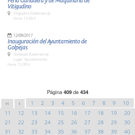
Feria Ganadera y de Maquinaria de
Vitigudino
Vitigudino (Salamanca)
Hora: 12:00 h.
12/08/2017
Inauguración del Ayuntamiento de
Golpejas
Golpejas (Salamanca)
Lugar: Ayuntamiento
Hora: 12:30 h.
Página
409
de
434
1
2
3
4
5
6
7
8
9
10
<<
<
11
12
13
14
15
16
17
18
19
20
21
22
23
24
25
26
27
28
29
30
31
32
33
34
35
36
37
38
39
40