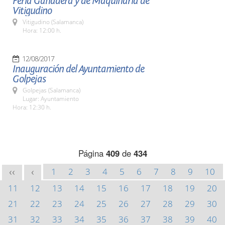
Feria Ganadera y de Maquinaria de
Vitigudino
Vitigudino (Salamanca)
Hora: 12:00 h.
12/08/2017
Inauguración del Ayuntamiento de
Golpejas
Golpejas (Salamanca)
Lugar: Ayuntamiento
Hora: 12:30 h.
Página
409
de
434
1
2
3
4
5
6
7
8
9
10
<<
<
11
12
13
14
15
16
17
18
19
20
21
22
23
24
25
26
27
28
29
30
31
32
33
34
35
36
37
38
39
40