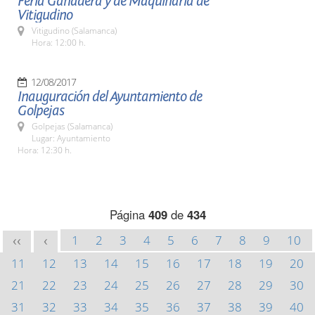
Feria Ganadera y de Maquinaria de
Vitigudino
Vitigudino (Salamanca)
Hora: 12:00 h.
12/08/2017
Inauguración del Ayuntamiento de
Golpejas
Golpejas (Salamanca)
Lugar: Ayuntamiento
Hora: 12:30 h.
Página
409
de
434
1
2
3
4
5
6
7
8
9
10
<<
<
11
12
13
14
15
16
17
18
19
20
21
22
23
24
25
26
27
28
29
30
31
32
33
34
35
36
37
38
39
40