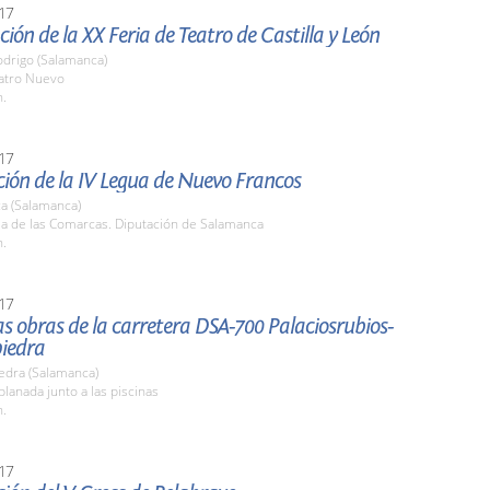
17
ión de la XX Feria de Teatro de Castilla y León
odrigo (Salamanca)
eatro Nuevo
h.
17
ión de la IV Legua de Nuevo Francos
a (Salamanca)
la de las Comarcas. Diputación de Salamanca
h.
17
las obras de la carretera DSA-700 Palaciosrubios-
iedra
edra (Salamanca)
planada junto a las piscinas
h.
17