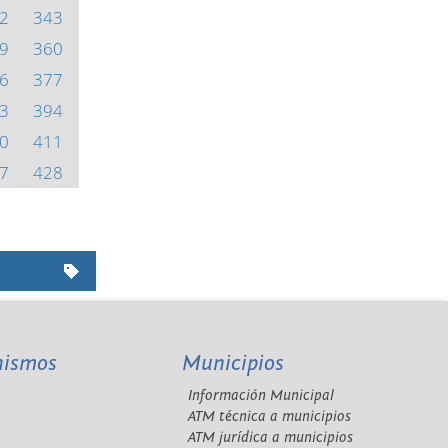
2
343
9
360
6
377
3
394
0
411
7
428
nismos
Municipios
Información Municipal
A
ATM técnica a municipios
ATM jurídica a municipios