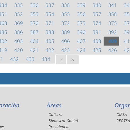
334
335
336
337
338
339
340
341
34
351
352
353
354
355
356
357
358
35
368
369
370
371
372
373
374
375
37
385
386
387
388
389
390
391
392
39
402
403
404
405
406
407
408
409
41
419
420
421
422
423
424
425
426
42
31
432
433
434
>
>>
oración
Áreas
Orga
Cultura
CIPSA
Bienestar Social
REGTS
nes
Presidencia