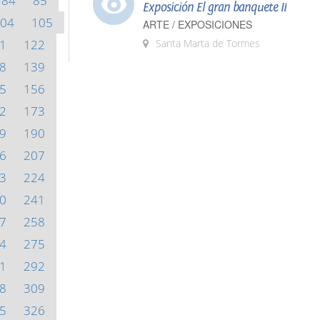
84
85
Exposición El gran banquete II
04
105
ARTE / EXPOSICIONES
1
122
Santa Marta de Tormes
8
139
5
156
2
173
9
190
6
207
3
224
0
241
7
258
4
275
1
292
8
309
5
326