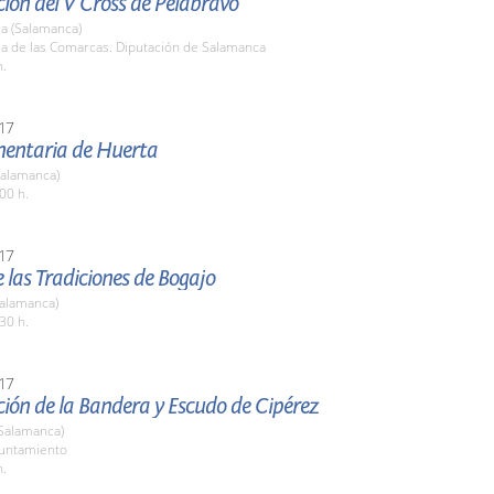
ión del V Cross de Pelabravo
a (Salamanca)
la de las Comarcas. Diputación de Salamanca
h.
17
imentaria de Huerta
Salamanca)
00 h.
17
de las Tradiciones de Bogajo
Salamanca)
30 h.
17
ión de la Bandera y Escudo de Cipérez
(Salamanca)
yuntamiento
h.