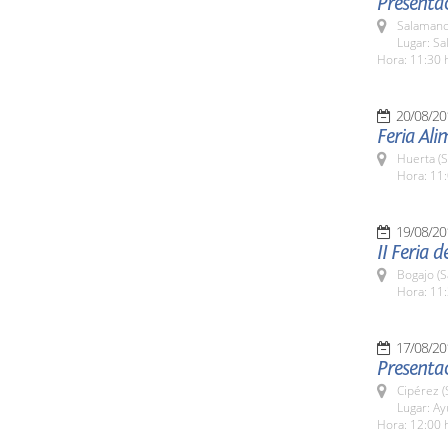
Presentac
Salamanc
Lugar: Sa
Hora: 11:30 
20/08/20
Feria Al
Huerta (
Hora: 11:
19/08/20
II Feria 
Bogajo (
Hora: 11:
17/08/20
Presentac
Cipérez 
Lugar: A
Hora: 12:00 