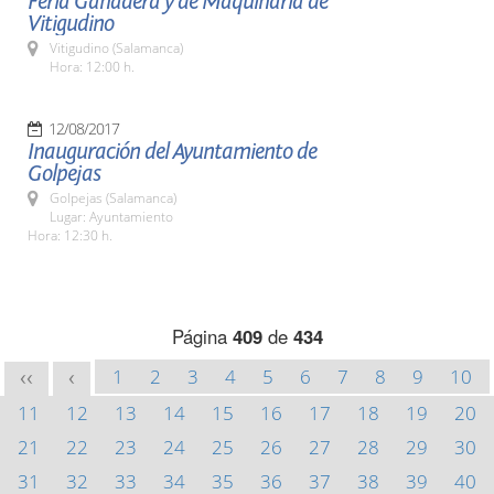
Feria Ganadera y de Maquinaria de
Vitigudino
Vitigudino (Salamanca)
Hora: 12:00 h.
12/08/2017
Inauguración del Ayuntamiento de
Golpejas
Golpejas (Salamanca)
Lugar: Ayuntamiento
Hora: 12:30 h.
Página
409
de
434
1
2
3
4
5
6
7
8
9
10
<<
<
11
12
13
14
15
16
17
18
19
20
21
22
23
24
25
26
27
28
29
30
31
32
33
34
35
36
37
38
39
40