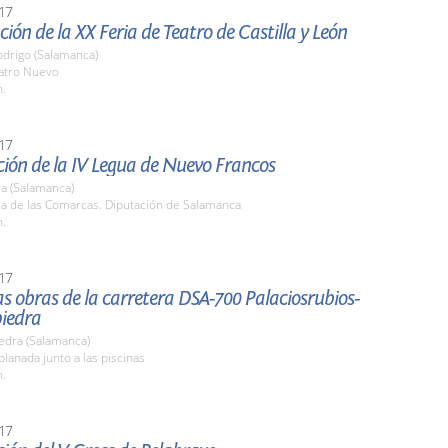
17
ión de la XX Feria de Teatro de Castilla y León
odrigo (Salamanca)
eatro Nuevo
h.
17
ión de la IV Legua de Nuevo Francos
a (Salamanca)
la de las Comarcas. Diputación de Salamanca
h.
17
las obras de la carretera DSA-700 Palaciosrubios-
iedra
edra (Salamanca)
planada junto a las piscinas
h.
17