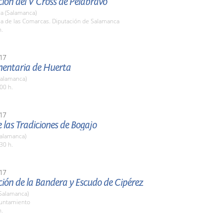
ión del V Cross de Pelabravo
a (Salamanca)
la de las Comarcas. Diputación de Salamanca
h.
17
imentaria de Huerta
Salamanca)
00 h.
17
de las Tradiciones de Bogajo
Salamanca)
30 h.
17
ión de la Bandera y Escudo de Cipérez
(Salamanca)
yuntamiento
h.