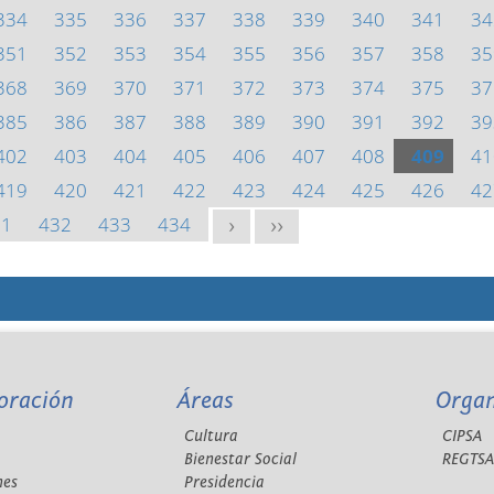
334
335
336
337
338
339
340
341
34
351
352
353
354
355
356
357
358
35
368
369
370
371
372
373
374
375
37
385
386
387
388
389
390
391
392
39
402
403
404
405
406
407
408
409
41
419
420
421
422
423
424
425
426
42
31
432
433
434
>
>>
oración
Áreas
Orga
Cultura
CIPSA
Bienestar Social
REGTS
nes
Presidencia