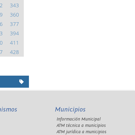
2
343
9
360
6
377
3
394
0
411
7
428
nismos
Municipios
Información Municipal
A
ATM técnica a municipios
ATM jurídica a municipios