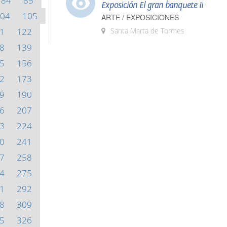
84
85
Exposición El gran banquete II
04
105
ARTE / EXPOSICIONES
1
122
Santa Marta de Tormes
8
139
5
156
2
173
9
190
6
207
3
224
0
241
7
258
4
275
1
292
8
309
5
326