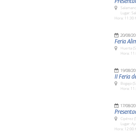
Presentac
Salamanc
Lugar: Sa
Hora: 11:30 
20/08/20
Feria Al
Huerta (
Hora: 11:
19/08/20
II Feria 
Bogajo (
Hora: 11:
17/08/20
Presentac
Cipérez 
Lugar: A
Hora: 12:00 