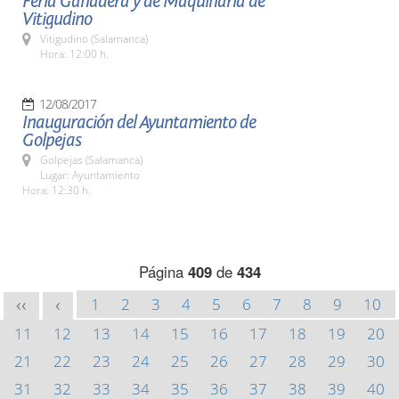
Feria Ganadera y de Maquinaria de
Vitigudino
Vitigudino (Salamanca)
Hora: 12:00 h.
12/08/2017
Inauguración del Ayuntamiento de
Golpejas
Golpejas (Salamanca)
Lugar: Ayuntamiento
Hora: 12:30 h.
Página
409
de
434
1
2
3
4
5
6
7
8
9
10
<<
<
11
12
13
14
15
16
17
18
19
20
21
22
23
24
25
26
27
28
29
30
31
32
33
34
35
36
37
38
39
40