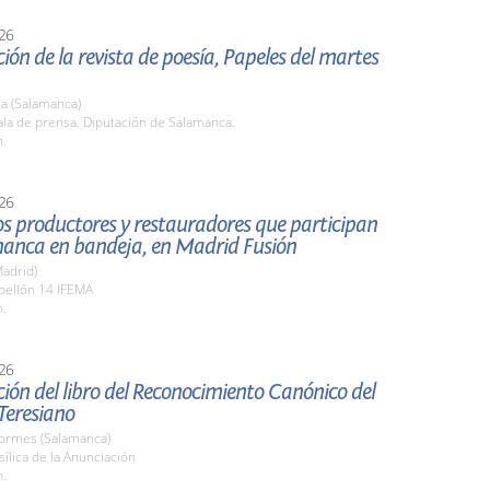
26
ión de la revista de poesía, Papeles del martes
a (Salamanca)
la de prensa. Diputación de Salamanca.
h.
26
los productores y restauradores que participan
manca en bandeja, en Madrid Fusión
adrid)
bellón 14 IFEMA
h.
26
ión del libro del Reconocimiento Canónico del
Teresiano
Tormes (Salamanca)
sílica de la Anunciación
h.