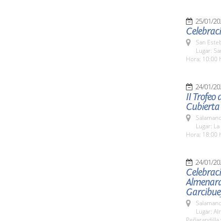
25/01/20
Celebraci
San Esteb
Lugar: Sa
Hora: 10:00 
24/01/20
II Trofeo
Cubierta
Salamanc
Lugar: La
Hora: 18:00 
24/01/20
Celebraci
Almenara 
Garcibuey
Salamanc
Lugar: Al
Peñarandilla 