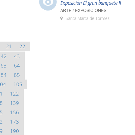
Exposición El gran banquete II
ARTE / EXPOSICIONES
Santa Marta de Tormes
21
22
42
43
63
64
84
85
04
105
1
122
8
139
5
156
2
173
9
190