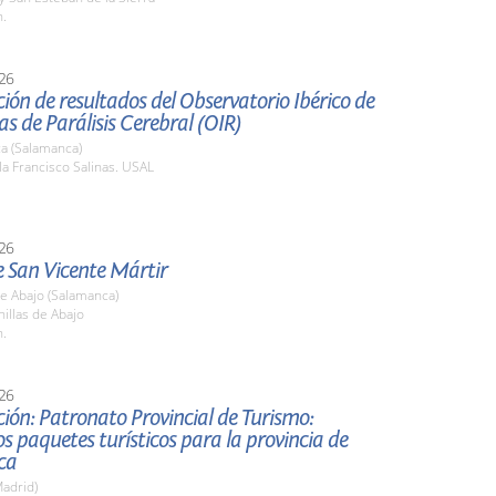
h.
26
ión de resultados del Observatorio Ibérico de
as de Parálisis Cerebral (OIR)
a (Salamanca)
la Francisco Salinas. USAL
26
e San Vicente Mártir
de Abajo (Salamanca)
nillas de Abajo
h.
26
ión: Patronato Provincial de Turismo:
s paquetes turísticos para la provincia de
ca
adrid)