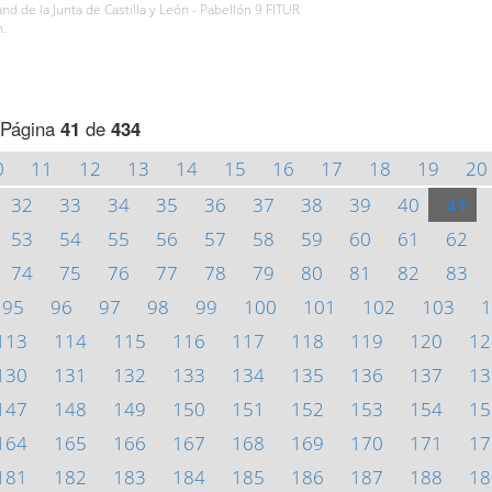
and de la Junta de Castilla y León - Pabellón 9 FITUR
h.
Página
41
de
434
0
11
12
13
14
15
16
17
18
19
20
32
33
34
35
36
37
38
39
40
41
53
54
55
56
57
58
59
60
61
62
74
75
76
77
78
79
80
81
82
83
95
96
97
98
99
100
101
102
103
1
113
114
115
116
117
118
119
120
12
130
131
132
133
134
135
136
137
13
147
148
149
150
151
152
153
154
15
164
165
166
167
168
169
170
171
17
181
182
183
184
185
186
187
188
18