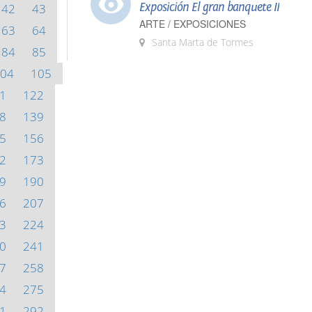
Exposición El gran banquete II
42
43
ARTE / EXPOSICIONES
63
64
Santa Marta de Tormes
84
85
04
105
1
122
8
139
5
156
2
173
9
190
6
207
3
224
0
241
7
258
4
275
1
292