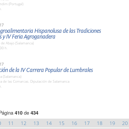
ndim (Portugal)
h.
17
Agroalimentaria Hispanolusa de las Tradiciones
s y IV Feria Agroganadera
 de Abajo (Salamanca)
00 h.
17
ión de la IV Carrera Popular de Lumbrales
a (Salamanca)
la de las Comarcas. Diputación de Salamanca
h.
Página
410
de
434
0
11
12
13
14
15
16
17
18
19
20