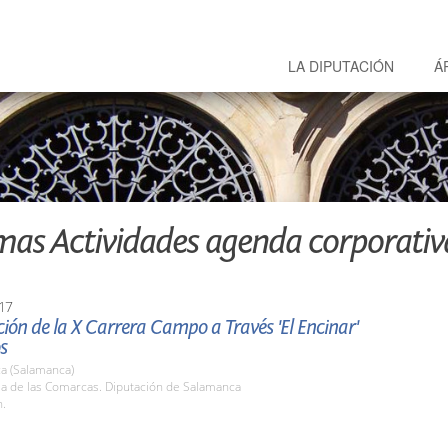
LA DIPUTACIÓN
Á
mas Actividades agenda corporativ
17
ión de la X Carrera Campo a Través 'El Encinar'
s
a (Salamanca)
la de las Comarcas. Diputación de Salamanca
h.