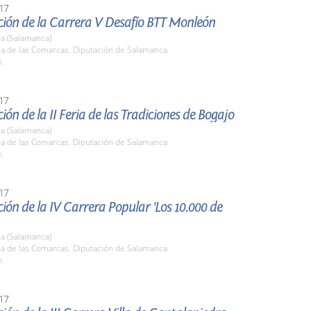
17
ción de la Carrera V Desafío BTT Monleón
a (Salamanca)
la de las Comarcas. Diputación de Salamanca
h.
17
ión de la II Feria de las Tradiciones de Bogajo
a (Salamanca)
la de las Comarcas. Diputación de Salamanca
h.
17
ión de la IV Carrera Popular 'Los 10.000 de
a (Salamanca)
la de las Comarcas. Diputación de Salamanca
h.
17