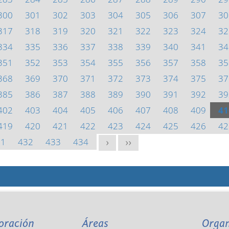
300
301
302
303
304
305
306
307
30
317
318
319
320
321
322
323
324
32
334
335
336
337
338
339
340
341
34
351
352
353
354
355
356
357
358
35
368
369
370
371
372
373
374
375
37
385
386
387
388
389
390
391
392
39
402
403
404
405
406
407
408
409
41
419
420
421
422
423
424
425
426
42
31
432
433
434
>
>>
oración
Áreas
Orga