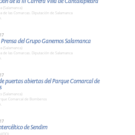
ión de la III Carrera Villa de Cantalapiedra
a (Salamanca)
la de las Comarcas. Diputación de Salamanca
h.
17
 Prensa del Grupo Ganemos Salamanca
a (Salamanca)
la de las Comarcas. Diputación de Salamanca
h.
17
de puertas abiertas del Parque Comarcal de
s
s (Salamanca)
arque Comarcal de Bomberos
h.
17
Intercéltico de Sendim
NIDO)