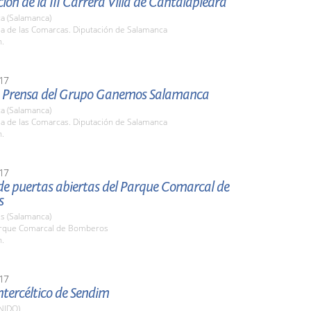
ión de la III Carrera Villa de Cantalapiedra
a (Salamanca)
la de las Comarcas. Diputación de Salamanca
h.
17
 Prensa del Grupo Ganemos Salamanca
a (Salamanca)
la de las Comarcas. Diputación de Salamanca
h.
17
de puertas abiertas del Parque Comarcal de
s
s (Salamanca)
arque Comarcal de Bomberos
h.
17
Intercéltico de Sendim
NIDO)