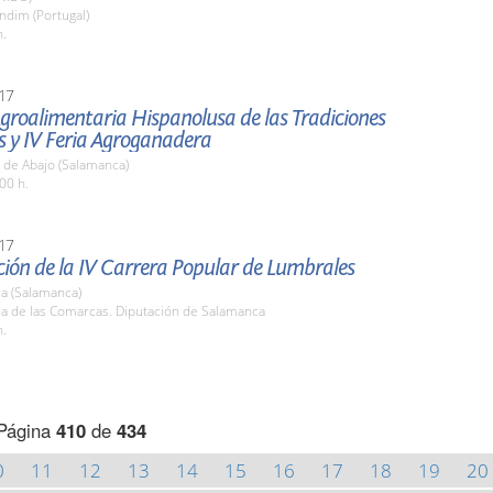
ndim (Portugal)
h.
17
Agroalimentaria Hispanolusa de las Tradiciones
s y IV Feria Agroganadera
 de Abajo (Salamanca)
00 h.
17
ión de la IV Carrera Popular de Lumbrales
a (Salamanca)
la de las Comarcas. Diputación de Salamanca
h.
Página
410
de
434
0
11
12
13
14
15
16
17
18
19
20