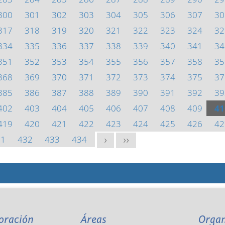
300
301
302
303
304
305
306
307
30
317
318
319
320
321
322
323
324
32
334
335
336
337
338
339
340
341
34
351
352
353
354
355
356
357
358
35
368
369
370
371
372
373
374
375
37
385
386
387
388
389
390
391
392
39
402
403
404
405
406
407
408
409
41
419
420
421
422
423
424
425
426
42
31
432
433
434
>
>>
oración
Áreas
Orga