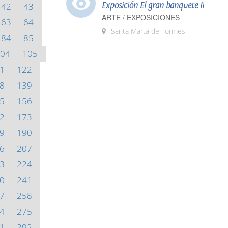
Exposición El gran banquete II
42
43
ARTE / EXPOSICIONES
63
64
Santa Marta de Tormes
84
85
04
105
1
122
8
139
5
156
2
173
9
190
6
207
3
224
0
241
7
258
4
275
1
292