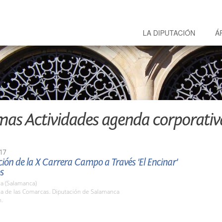
LA DIPUTACIÓN
Á
mas Actividades agenda corporativ
17
ión de la X Carrera Campo a Través 'El Encinar'
s
a (Salamanca)
la de las Comarcas. Diputación de Salamanca
h.