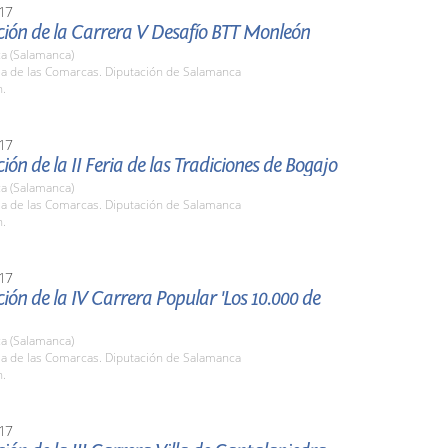
17
ción de la Carrera V Desafío BTT Monleón
a (Salamanca)
la de las Comarcas. Diputación de Salamanca
h.
17
ión de la II Feria de las Tradiciones de Bogajo
a (Salamanca)
la de las Comarcas. Diputación de Salamanca
h.
17
ión de la IV Carrera Popular 'Los 10.000 de
a (Salamanca)
la de las Comarcas. Diputación de Salamanca
h.
17