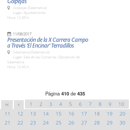
Golpejas
Golpejas (Salamanca)
Lugar: Ayuntamiento
Hora: 12:30 h.
11/08/2017
Presentación de la X Carrera Campo
a Través 'El Encinar' Terradillos
Salamanca (Salamanca)
Lugar: Sala de las Comarcas. Diputación de
Salamanca
Hora: 12:45 h.
Página
410
de
435
1
2
3
4
5
6
7
8
9
10
<<
<
11
12
13
14
15
16
17
18
19
20
21
22
23
24
25
26
27
28
29
30