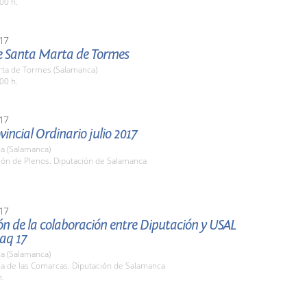
00 h.
17
de Santa Marta de Tormes
rta de Tormes (Salamanca)
00 h.
17
vincial Ordinario julio 2017
a (Salamanca)
lón de Plenos. Diputación de Salamanca
17
ón de la colaboración entre Diputación y USAL
aq 17
a (Salamanca)
la de las Comarcas. Diputación de Salamanca
h.