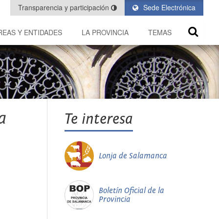
Transparencia y participación
Sede Electrónica
REAS Y ENTIDADES
LA PROVINCIA
TEMAS
a
Te interesa
Lonja de Salamanca
Boletín Oficial de la
Provincia