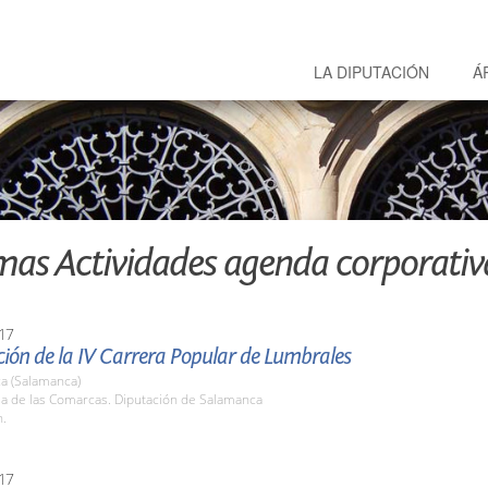
LA DIPUTACIÓN
Á
mas Actividades agenda corporativ
17
ión de la IV Carrera Popular de Lumbrales
a (Salamanca)
la de las Comarcas. Diputación de Salamanca
h.
17