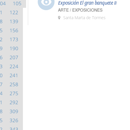
04
105
Exposición El gran banquete II
ARTE / EXPOSICIONES
1
122
Santa Marta de Tormes
8
139
5
156
2
173
9
190
6
207
3
224
0
241
7
258
4
275
1
292
8
309
5
326
2
343