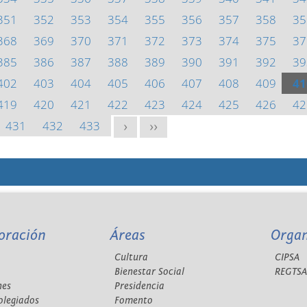
351
352
353
354
355
356
357
358
35
368
369
370
371
372
373
374
375
37
385
386
387
388
389
390
391
392
39
402
403
404
405
406
407
408
409
41
419
420
421
422
423
424
425
426
42
431
432
433
>
>>
oración
Áreas
Orga
Cultura
CIPSA
Bienestar Social
REGTS
nes
Presidencia
olegiados
Fomento