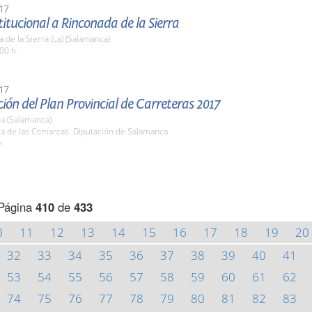
17
stitucional a Rinconada de la Sierra
 de la Sierra (La) (Salamanca)
00 h.
17
ión del Plan Provincial de Carreteras 2017
a (Salamanca)
la de las Comarcas. Diputación de Salamanca
h.
Página
410
de
433
0
11
12
13
14
15
16
17
18
19
20
32
33
34
35
36
37
38
39
40
41
53
54
55
56
57
58
59
60
61
62
74
75
76
77
78
79
80
81
82
83