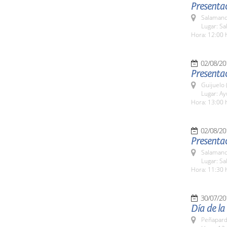
Presentac
Salamanc
Lugar: Sa
Hora: 12:00 
02/08/20
Presenta
Guijuelo 
Lugar: A
Hora: 13:00 
02/08/20
Presenta
Salamanc
Lugar: Sa
Hora: 11:30 
30/07/20
Día de l
Peñapard