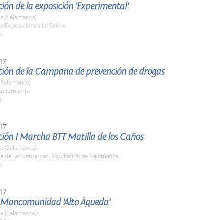
ión de la exposición 'Experimental'
a (Salamanca)
la Exposiciones La Salina
h.
17
ción de la Campaña de prevención de drogas
(Salamanca)
yuntamiento
h.
17
ción I Marcha BTT Matilla de los Caños
a (Salamanca)
la de las Comarcas. Diputación de Salamanca
h.
17
a Mancomunidad 'Alto Águeda'
a (Salamanca)