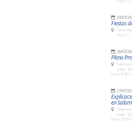
Hora: 12:
29/07/20
Fiestas 
Santa Ma
Hora: 11:
28/07/20
Pleno Pro
Salamanc
Lugar: Sa
Hora: 8:30 h.
27/07/20
Explicaci
en Salam
Salamanc
Lugar: Sa
Hora: 10:00 