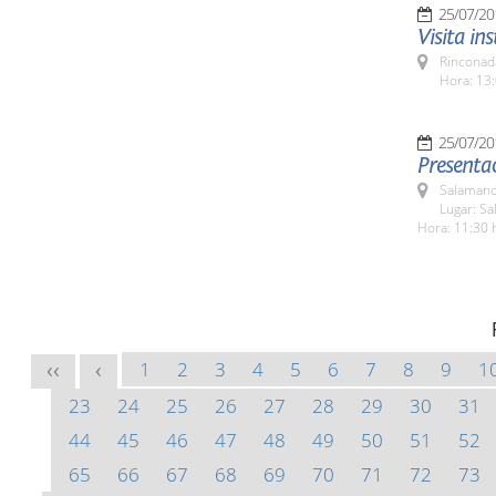
25/07/20
Visita in
Rinconada
Hora: 13:
25/07/20
Presentac
Salamanc
Lugar: Sa
Hora: 11:30 
1
2
3
4
5
6
7
8
9
1
<<
<
23
24
25
26
27
28
29
30
31
44
45
46
47
48
49
50
51
52
65
66
67
68
69
70
71
72
73