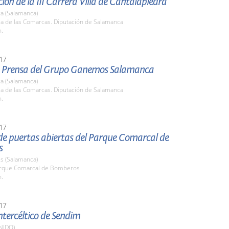
ión de la III Carrera Villa de Cantalapiedra
a (Salamanca)
la de las Comarcas. Diputación de Salamanca
h.
17
 Prensa del Grupo Ganemos Salamanca
a (Salamanca)
la de las Comarcas. Diputación de Salamanca
h.
17
de puertas abiertas del Parque Comarcal de
s
s (Salamanca)
arque Comarcal de Bomberos
h.
17
Intercéltico de Sendim
NIDO)