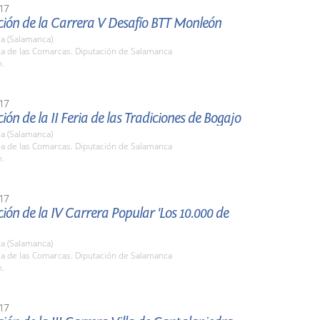
17
ción de la Carrera V Desafío BTT Monleón
a (Salamanca)
la de las Comarcas. Diputación de Salamanca
h.
17
ión de la II Feria de las Tradiciones de Bogajo
a (Salamanca)
la de las Comarcas. Diputación de Salamanca
h.
17
ión de la IV Carrera Popular 'Los 10.000 de
a (Salamanca)
la de las Comarcas. Diputación de Salamanca
h.
17