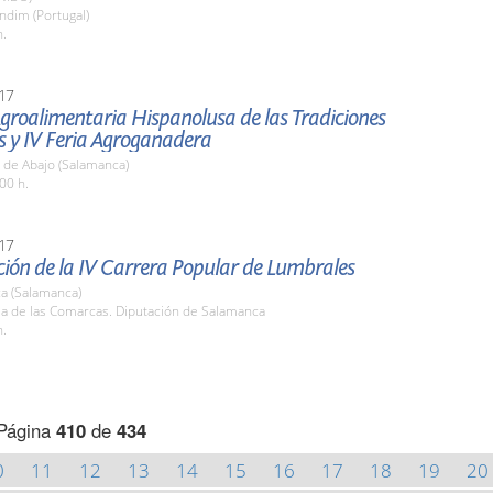
ndim (Portugal)
h.
17
Agroalimentaria Hispanolusa de las Tradiciones
s y IV Feria Agroganadera
 de Abajo (Salamanca)
00 h.
17
ión de la IV Carrera Popular de Lumbrales
a (Salamanca)
la de las Comarcas. Diputación de Salamanca
h.
Página
410
de
434
0
11
12
13
14
15
16
17
18
19
20