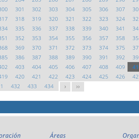
300
301
302
303
304
305
306
307
30
317
318
319
320
321
322
323
324
32
334
335
336
337
338
339
340
341
34
351
352
353
354
355
356
357
358
35
368
369
370
371
372
373
374
375
37
385
386
387
388
389
390
391
392
39
402
403
404
405
406
407
408
409
41
419
420
421
422
423
424
425
426
42
31
432
433
434
>
>>
oración
Áreas
Orga