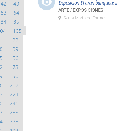
Exposición El gran banquete II
42
43
ARTE / EXPOSICIONES
63
64
Santa Marta de Tormes
84
85
04
105
1
122
8
139
5
156
2
173
9
190
6
207
3
224
0
241
7
258
4
275
1
292