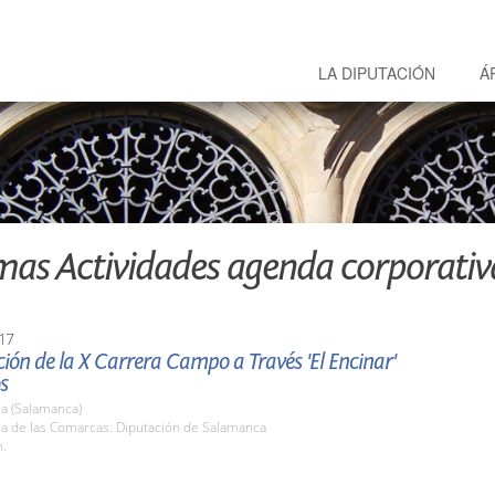
LA DIPUTACIÓN
Á
mas Actividades agenda corporativ
17
ión de la X Carrera Campo a Través 'El Encinar'
s
a (Salamanca)
la de las Comarcas. Diputación de Salamanca
h.