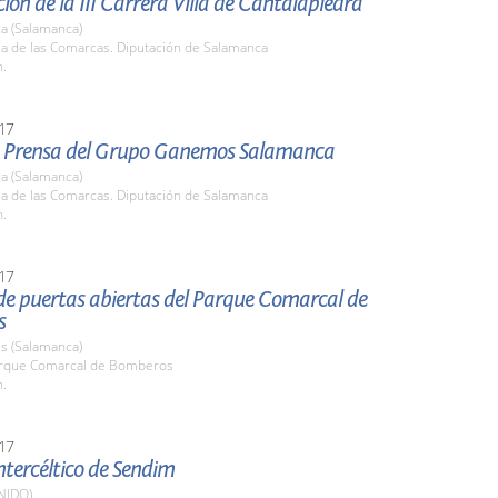
ión de la III Carrera Villa de Cantalapiedra
a (Salamanca)
la de las Comarcas. Diputación de Salamanca
h.
17
 Prensa del Grupo Ganemos Salamanca
a (Salamanca)
la de las Comarcas. Diputación de Salamanca
h.
17
de puertas abiertas del Parque Comarcal de
s
s (Salamanca)
arque Comarcal de Bomberos
h.
17
Intercéltico de Sendim
NIDO)