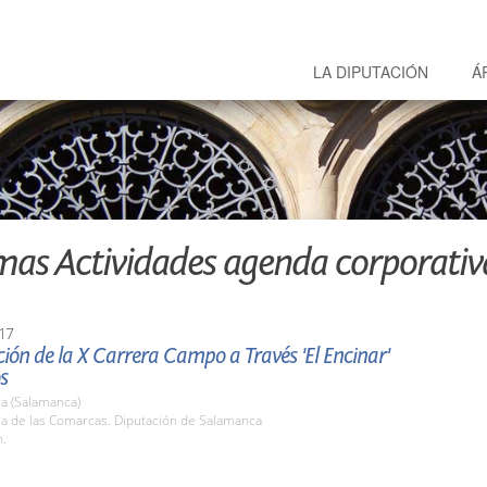
LA DIPUTACIÓN
Á
mas Actividades agenda corporativ
17
ión de la X Carrera Campo a Través 'El Encinar'
s
a (Salamanca)
la de las Comarcas. Diputación de Salamanca
h.