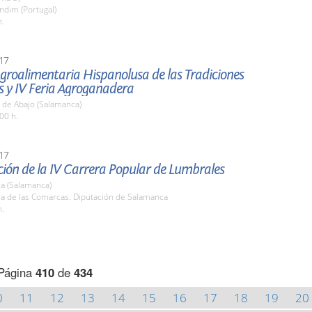
ndim (Portugal)
h.
17
Agroalimentaria Hispanolusa de las Tradiciones
s y IV Feria Agroganadera
 de Abajo (Salamanca)
00 h.
17
ión de la IV Carrera Popular de Lumbrales
a (Salamanca)
la de las Comarcas. Diputación de Salamanca
h.
Página
410
de
434
0
11
12
13
14
15
16
17
18
19
20