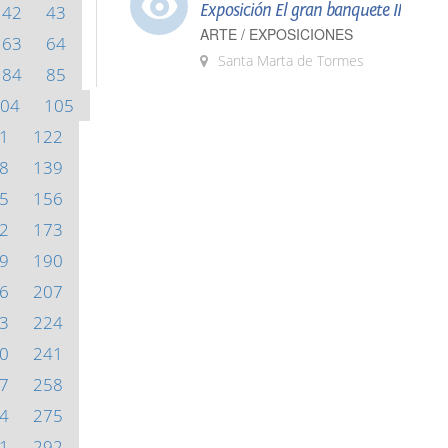
Exposición El gran banquete II
42
43
ARTE / EXPOSICIONES
63
64
Santa Marta de Tormes
84
85
04
105
1
122
8
139
5
156
2
173
9
190
6
207
3
224
0
241
7
258
4
275
1
292