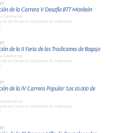
17
ción de la Carrera V Desafío BTT Monleón
a (Salamanca)
la de las Comarcas. Diputación de Salamanca
h.
17
ión de la II Feria de las Tradiciones de Bogajo
a (Salamanca)
la de las Comarcas. Diputación de Salamanca
h.
17
ión de la IV Carrera Popular 'Los 10.000 de
a (Salamanca)
la de las Comarcas. Diputación de Salamanca
h.
17