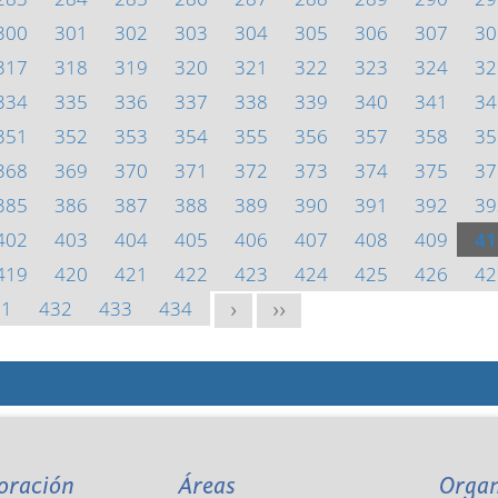
300
301
302
303
304
305
306
307
30
317
318
319
320
321
322
323
324
32
334
335
336
337
338
339
340
341
34
351
352
353
354
355
356
357
358
35
368
369
370
371
372
373
374
375
37
385
386
387
388
389
390
391
392
39
402
403
404
405
406
407
408
409
41
419
420
421
422
423
424
425
426
42
31
432
433
434
>
>>
oración
Áreas
Orga