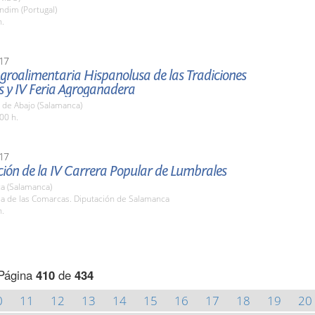
ndim (Portugal)
h.
17
Agroalimentaria Hispanolusa de las Tradiciones
s y IV Feria Agroganadera
 de Abajo (Salamanca)
00 h.
17
ión de la IV Carrera Popular de Lumbrales
a (Salamanca)
la de las Comarcas. Diputación de Salamanca
h.
Página
410
de
434
0
11
12
13
14
15
16
17
18
19
20