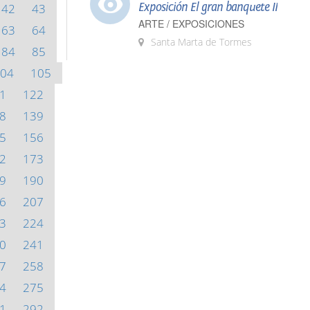
Exposición El gran banquete II
42
43
ARTE / EXPOSICIONES
63
64
Santa Marta de Tormes
84
85
04
105
1
122
8
139
5
156
2
173
9
190
6
207
3
224
0
241
7
258
4
275
1
292