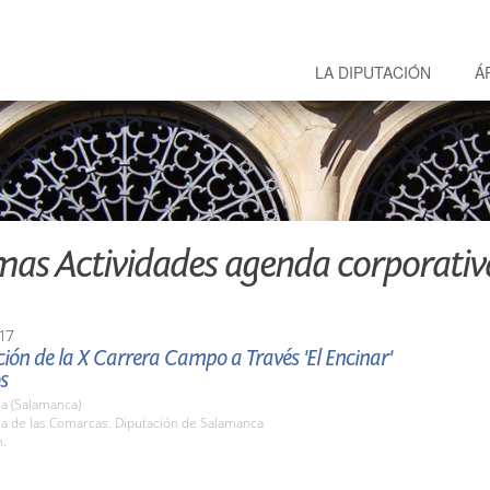
LA DIPUTACIÓN
Á
mas Actividades agenda corporativ
17
ión de la X Carrera Campo a Través 'El Encinar'
s
a (Salamanca)
la de las Comarcas. Diputación de Salamanca
h.