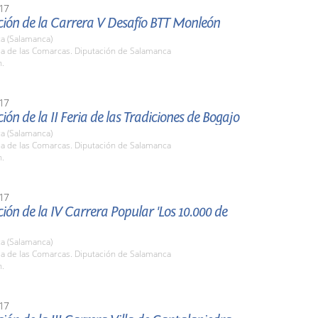
17
ción de la Carrera V Desafío BTT Monleón
a (Salamanca)
la de las Comarcas. Diputación de Salamanca
h.
17
ión de la II Feria de las Tradiciones de Bogajo
a (Salamanca)
la de las Comarcas. Diputación de Salamanca
h.
17
ión de la IV Carrera Popular 'Los 10.000 de
a (Salamanca)
la de las Comarcas. Diputación de Salamanca
h.
17