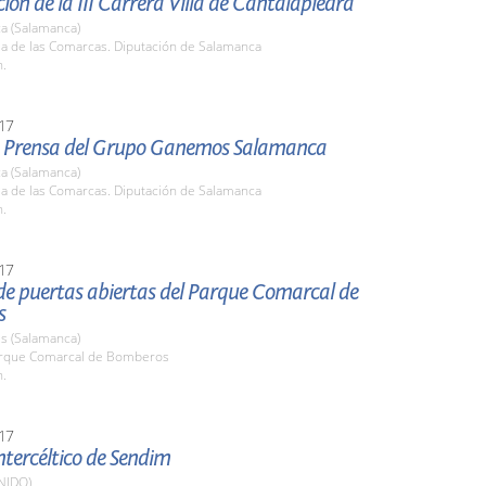
ión de la III Carrera Villa de Cantalapiedra
a (Salamanca)
la de las Comarcas. Diputación de Salamanca
h.
17
 Prensa del Grupo Ganemos Salamanca
a (Salamanca)
la de las Comarcas. Diputación de Salamanca
h.
17
de puertas abiertas del Parque Comarcal de
s
s (Salamanca)
arque Comarcal de Bomberos
h.
17
Intercéltico de Sendim
NIDO)