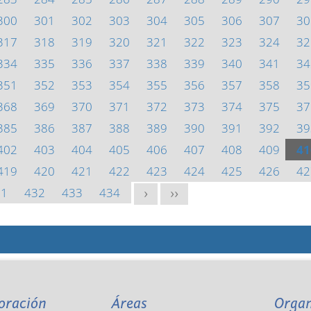
300
301
302
303
304
305
306
307
30
317
318
319
320
321
322
323
324
32
334
335
336
337
338
339
340
341
34
351
352
353
354
355
356
357
358
35
368
369
370
371
372
373
374
375
37
385
386
387
388
389
390
391
392
39
402
403
404
405
406
407
408
409
41
419
420
421
422
423
424
425
426
42
31
432
433
434
>
>>
oración
Áreas
Orga