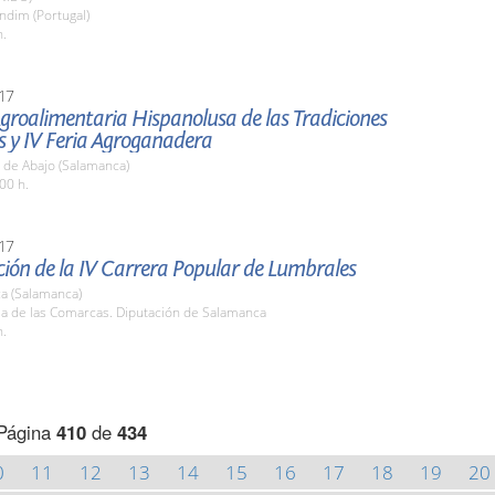
ndim (Portugal)
h.
17
Agroalimentaria Hispanolusa de las Tradiciones
s y IV Feria Agroganadera
 de Abajo (Salamanca)
00 h.
17
ión de la IV Carrera Popular de Lumbrales
a (Salamanca)
la de las Comarcas. Diputación de Salamanca
h.
Página
410
de
434
0
11
12
13
14
15
16
17
18
19
20