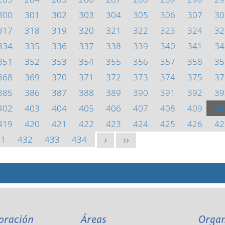
300
301
302
303
304
305
306
307
30
317
318
319
320
321
322
323
324
32
334
335
336
337
338
339
340
341
34
351
352
353
354
355
356
357
358
35
368
369
370
371
372
373
374
375
37
385
386
387
388
389
390
391
392
39
402
403
404
405
406
407
408
409
41
419
420
421
422
423
424
425
426
42
31
432
433
434
>
>>
oración
Áreas
Orga