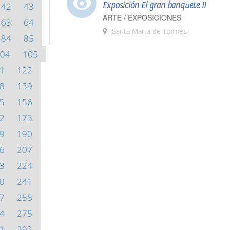
Exposición El gran banquete II
42
43
ARTE / EXPOSICIONES
63
64
Santa Marta de Tormes
84
85
04
105
1
122
8
139
5
156
2
173
9
190
6
207
3
224
0
241
7
258
4
275
1
292