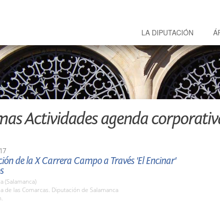
LA DIPUTACIÓN
Á
mas Actividades agenda corporativ
17
ión de la X Carrera Campo a Través 'El Encinar'
s
a (Salamanca)
la de las Comarcas. Diputación de Salamanca
h.