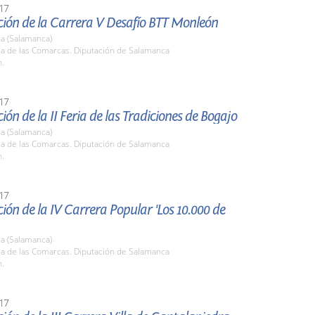
17
ción de la Carrera V Desafío BTT Monleón
a (Salamanca)
la de las Comarcas. Diputación de Salamanca
h.
17
ión de la II Feria de las Tradiciones de Bogajo
a (Salamanca)
la de las Comarcas. Diputación de Salamanca
h.
17
ión de la IV Carrera Popular 'Los 10.000 de
a (Salamanca)
la de las Comarcas. Diputación de Salamanca
h.
17