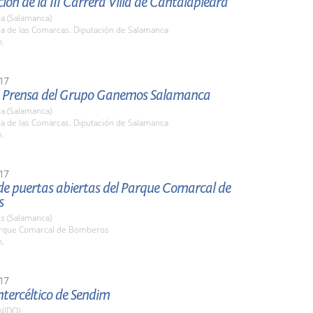
ión de la III Carrera Villa de Cantalapiedra
a (Salamanca)
la de las Comarcas. Diputación de Salamanca
h.
17
 Prensa del Grupo Ganemos Salamanca
a (Salamanca)
la de las Comarcas. Diputación de Salamanca
h.
17
de puertas abiertas del Parque Comarcal de
s
s (Salamanca)
arque Comarcal de Bomberos
h.
17
Intercéltico de Sendim
NIDO)