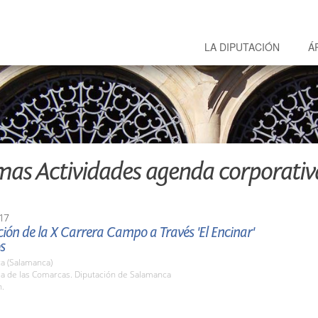
LA DIPUTACIÓN
Á
mas Actividades agenda corporativ
17
ión de la X Carrera Campo a Través 'El Encinar'
s
a (Salamanca)
la de las Comarcas. Diputación de Salamanca
h.