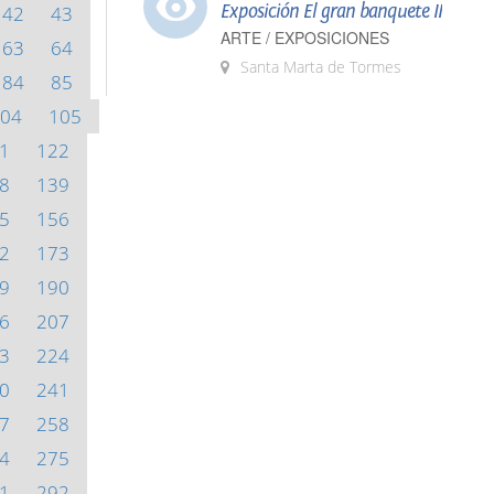
Exposición El gran banquete II
42
43
ARTE / EXPOSICIONES
63
64
Santa Marta de Tormes
84
85
04
105
1
122
8
139
5
156
2
173
9
190
6
207
3
224
0
241
7
258
4
275
1
292