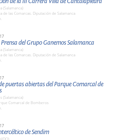
ión de la III Carrera Villa de Cantalapiedra
a (Salamanca)
la de las Comarcas. Diputación de Salamanca
h.
17
 Prensa del Grupo Ganemos Salamanca
a (Salamanca)
la de las Comarcas. Diputación de Salamanca
h.
17
de puertas abiertas del Parque Comarcal de
s
s (Salamanca)
arque Comarcal de Bomberos
h.
17
Intercéltico de Sendim
NIDO)