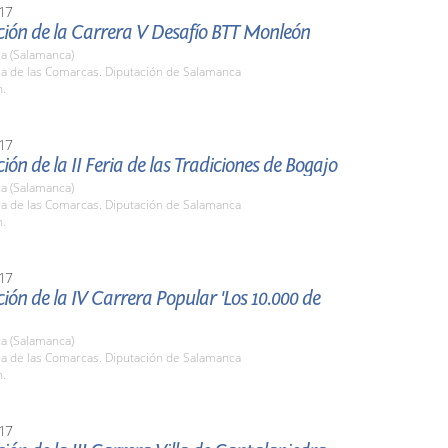
17
ción de la Carrera V Desafío BTT Monleón
a (Salamanca)
la de las Comarcas. Diputación de Salamanca
h.
17
ión de la II Feria de las Tradiciones de Bogajo
a (Salamanca)
la de las Comarcas. Diputación de Salamanca
h.
17
ión de la IV Carrera Popular 'Los 10.000 de
a (Salamanca)
la de las Comarcas. Diputación de Salamanca
h.
17