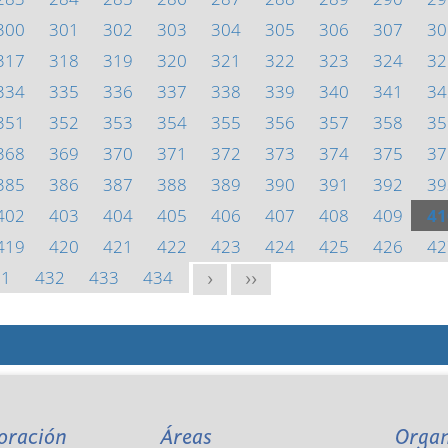
300
301
302
303
304
305
306
307
30
317
318
319
320
321
322
323
324
32
334
335
336
337
338
339
340
341
34
351
352
353
354
355
356
357
358
35
368
369
370
371
372
373
374
375
37
385
386
387
388
389
390
391
392
39
402
403
404
405
406
407
408
409
41
419
420
421
422
423
424
425
426
42
31
432
433
434
>
>>
oración
Áreas
Orga