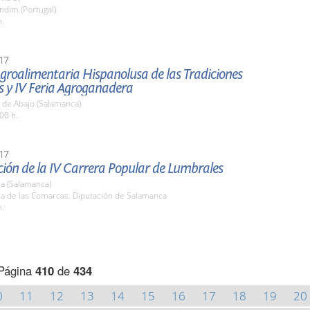
ndim (Portugal)
h.
17
Agroalimentaria Hispanolusa de las Tradiciones
s y IV Feria Agroganadera
 de Abajo (Salamanca)
00 h.
17
ión de la IV Carrera Popular de Lumbrales
a (Salamanca)
la de las Comarcas. Diputación de Salamanca
h.
Página
410
de
434
0
11
12
13
14
15
16
17
18
19
20