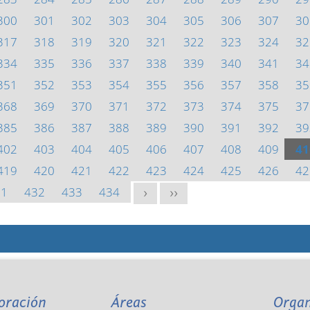
300
301
302
303
304
305
306
307
30
317
318
319
320
321
322
323
324
32
334
335
336
337
338
339
340
341
34
351
352
353
354
355
356
357
358
35
368
369
370
371
372
373
374
375
37
385
386
387
388
389
390
391
392
39
402
403
404
405
406
407
408
409
41
419
420
421
422
423
424
425
426
42
31
432
433
434
>
>>
oración
Áreas
Orga