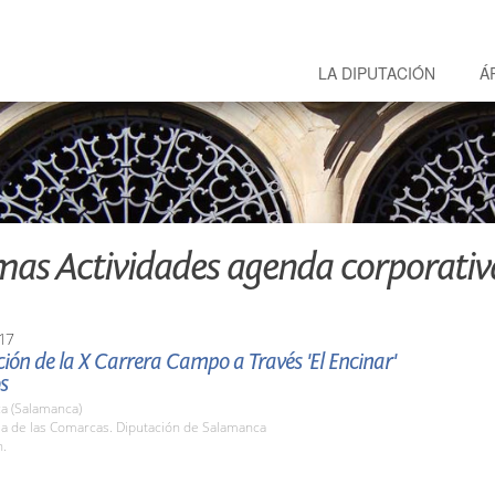
LA DIPUTACIÓN
Á
mas Actividades agenda corporativ
17
ión de la X Carrera Campo a Través 'El Encinar'
s
a (Salamanca)
la de las Comarcas. Diputación de Salamanca
h.