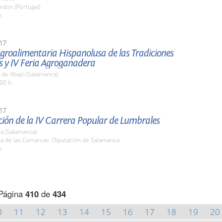
ndim (Portugal)
h.
17
Agroalimentaria Hispanolusa de las Tradiciones
s y IV Feria Agroganadera
 de Abajo (Salamanca)
00 h.
17
ión de la IV Carrera Popular de Lumbrales
a (Salamanca)
la de las Comarcas. Diputación de Salamanca
h.
Página
410
de
434
0
11
12
13
14
15
16
17
18
19
20