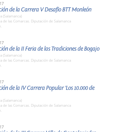
17
ción de la Carrera V Desafío BTT Monleón
a (Salamanca)
la de las Comarcas. Diputación de Salamanca
h.
17
ión de la II Feria de las Tradiciones de Bogajo
a (Salamanca)
la de las Comarcas. Diputación de Salamanca
h.
17
ión de la IV Carrera Popular 'Los 10.000 de
a (Salamanca)
la de las Comarcas. Diputación de Salamanca
h.
17