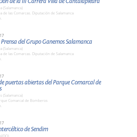
ión de la III Carrera Villa de Cantalapiedra
a (Salamanca)
la de las Comarcas. Diputación de Salamanca
h.
17
 Prensa del Grupo Ganemos Salamanca
a (Salamanca)
la de las Comarcas. Diputación de Salamanca
h.
17
de puertas abiertas del Parque Comarcal de
s
s (Salamanca)
arque Comarcal de Bomberos
h.
17
Intercéltico de Sendim
NIDO)