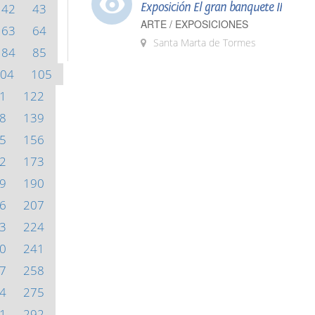
Exposición El gran banquete II
42
43
ARTE / EXPOSICIONES
63
64
Santa Marta de Tormes
84
85
04
105
1
122
8
139
5
156
2
173
9
190
6
207
3
224
0
241
7
258
4
275
1
292