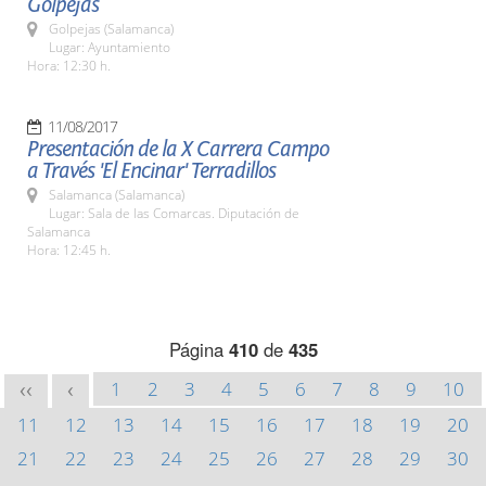
Golpejas
Golpejas (Salamanca)
Lugar: Ayuntamiento
Hora: 12:30 h.
11/08/2017
Presentación de la X Carrera Campo
a Través 'El Encinar' Terradillos
Salamanca (Salamanca)
Lugar: Sala de las Comarcas. Diputación de
Salamanca
Hora: 12:45 h.
Página
410
de
435
1
2
3
4
5
6
7
8
9
10
<<
<
11
12
13
14
15
16
17
18
19
20
21
22
23
24
25
26
27
28
29
30