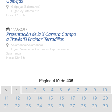
Golpejas
Golpejas (Salamanca)
Lugar: Ayuntamiento
Hora: 12:30 h.
11/08/2017
Presentación de la X Carrera Campo
a Través 'El Encinar' Terradillos
Salamanca (Salamanca)
Lugar: Sala de las Comarcas. Diputación de
Salamanca
Hora: 12:45 h.
Página
410
de
435
1
2
3
4
5
6
7
8
9
10
<<
<
11
12
13
14
15
16
17
18
19
20
21
22
23
24
25
26
27
28
29
30