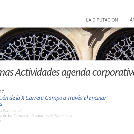
LA DIPUTACIÓN
Á
mas Actividades agenda corporativ
17
ión de la X Carrera Campo a Través 'El Encinar'
s
a (Salamanca)
la de las Comarcas. Diputación de Salamanca
h.