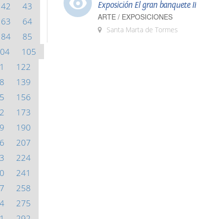
Exposición El gran banquete II
42
43
ARTE / EXPOSICIONES
63
64
Santa Marta de Tormes
84
85
04
105
1
122
8
139
5
156
2
173
9
190
6
207
3
224
0
241
7
258
4
275
1
292