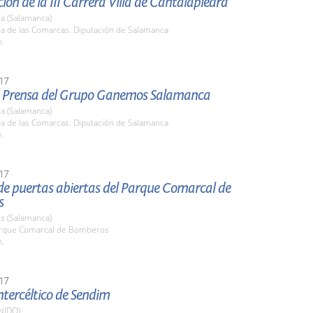
ión de la III Carrera Villa de Cantalapiedra
a (Salamanca)
la de las Comarcas. Diputación de Salamanca
h.
17
 Prensa del Grupo Ganemos Salamanca
a (Salamanca)
la de las Comarcas. Diputación de Salamanca
h.
17
de puertas abiertas del Parque Comarcal de
s
s (Salamanca)
arque Comarcal de Bomberos
h.
17
Intercéltico de Sendim
NIDO)