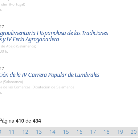
ndim (Portugal)
h.
17
Agroalimentaria Hispanolusa de las Tradiciones
s y IV Feria Agroganadera
 de Abajo (Salamanca)
00 h.
17
ión de la IV Carrera Popular de Lumbrales
a (Salamanca)
la de las Comarcas. Diputación de Salamanca
h.
Página
410
de
434
0
11
12
13
14
15
16
17
18
19
20