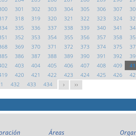
300
301
302
303
304
305
306
307
30
317
318
319
320
321
322
323
324
32
334
335
336
337
338
339
340
341
34
351
352
353
354
355
356
357
358
35
368
369
370
371
372
373
374
375
37
385
386
387
388
389
390
391
392
39
402
403
404
405
406
407
408
409
41
419
420
421
422
423
424
425
426
42
31
432
433
434
>
>>
oración
Áreas
Orga