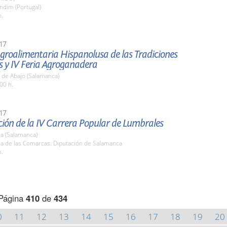
ndim (Portugal)
h.
17
Agroalimentaria Hispanolusa de las Tradiciones
s y IV Feria Agroganadera
 de Abajo (Salamanca)
00 h.
17
ión de la IV Carrera Popular de Lumbrales
a (Salamanca)
la de las Comarcas. Diputación de Salamanca
h.
Página
410
de
434
0
11
12
13
14
15
16
17
18
19
20