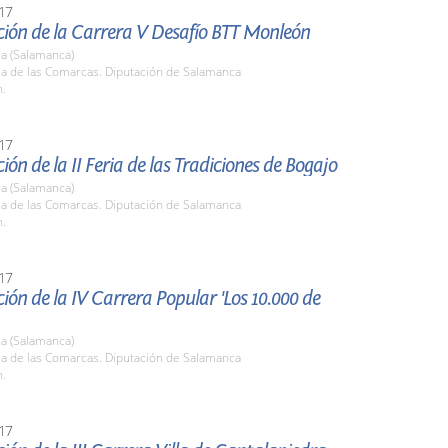
17
ción de la Carrera V Desafío BTT Monleón
a (Salamanca)
la de las Comarcas. Diputación de Salamanca
h.
17
ión de la II Feria de las Tradiciones de Bogajo
a (Salamanca)
la de las Comarcas. Diputación de Salamanca
h.
17
ión de la IV Carrera Popular 'Los 10.000 de
a (Salamanca)
la de las Comarcas. Diputación de Salamanca
h.
17