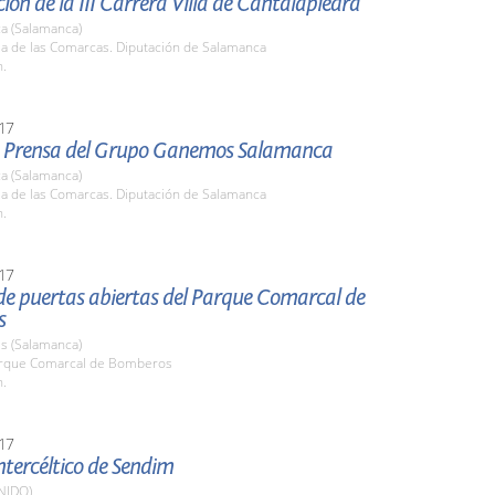
ión de la III Carrera Villa de Cantalapiedra
a (Salamanca)
la de las Comarcas. Diputación de Salamanca
h.
17
 Prensa del Grupo Ganemos Salamanca
a (Salamanca)
la de las Comarcas. Diputación de Salamanca
h.
17
de puertas abiertas del Parque Comarcal de
s
s (Salamanca)
arque Comarcal de Bomberos
h.
17
Intercéltico de Sendim
NIDO)