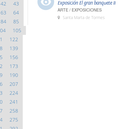
Exposición El gran banquete II
42
43
ARTE / EXPOSICIONES
63
64
Santa Marta de Tormes
84
85
04
105
1
122
8
139
5
156
2
173
9
190
6
207
3
224
0
241
7
258
4
275
1
292