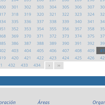
300
301
302
303
304
305
306
307
30
317
318
319
320
321
322
323
324
32
334
335
336
337
338
339
340
341
34
351
352
353
354
355
356
357
358
35
368
369
370
371
372
373
374
375
37
385
386
387
388
389
390
391
392
39
402
403
404
405
406
407
408
409
41
419
420
421
422
423
424
425
426
42
31
432
433
434
>
>>
oración
Áreas
Orga