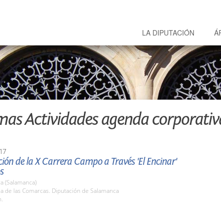
LA DIPUTACIÓN
Á
mas Actividades agenda corporativ
17
ión de la X Carrera Campo a Través 'El Encinar'
s
a (Salamanca)
la de las Comarcas. Diputación de Salamanca
h.