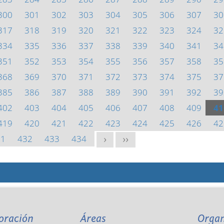
300
301
302
303
304
305
306
307
30
317
318
319
320
321
322
323
324
32
334
335
336
337
338
339
340
341
34
351
352
353
354
355
356
357
358
35
368
369
370
371
372
373
374
375
37
385
386
387
388
389
390
391
392
39
402
403
404
405
406
407
408
409
41
419
420
421
422
423
424
425
426
42
31
432
433
434
>
>>
oración
Áreas
Orga