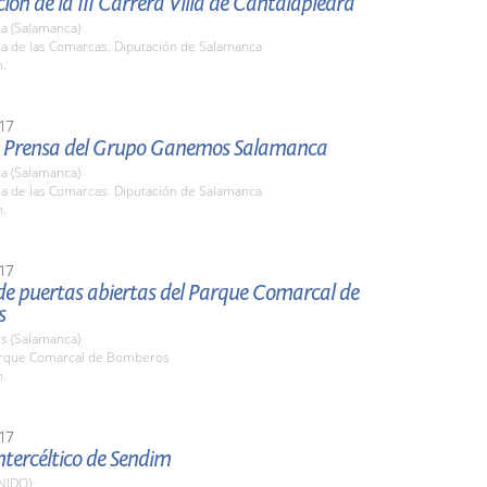
ión de la III Carrera Villa de Cantalapiedra
a (Salamanca)
la de las Comarcas. Diputación de Salamanca
h.
17
 Prensa del Grupo Ganemos Salamanca
a (Salamanca)
la de las Comarcas. Diputación de Salamanca
h.
17
de puertas abiertas del Parque Comarcal de
s
s (Salamanca)
arque Comarcal de Bomberos
h.
17
Intercéltico de Sendim
NIDO)