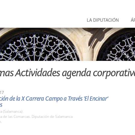
LA DIPUTACIÓN
Á
mas Actividades agenda corporativ
17
ión de la X Carrera Campo a Través 'El Encinar'
s
a (Salamanca)
la de las Comarcas. Diputación de Salamanca
h.