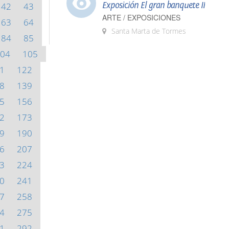
Exposición El gran banquete II
42
43
ARTE / EXPOSICIONES
63
64
Santa Marta de Tormes
84
85
04
105
1
122
8
139
5
156
2
173
9
190
6
207
3
224
0
241
7
258
4
275
1
292