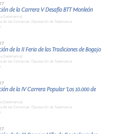
17
ción de la Carrera V Desafío BTT Monleón
a (Salamanca)
la de las Comarcas. Diputación de Salamanca
h.
17
ión de la II Feria de las Tradiciones de Bogajo
a (Salamanca)
la de las Comarcas. Diputación de Salamanca
h.
17
ión de la IV Carrera Popular 'Los 10.000 de
a (Salamanca)
la de las Comarcas. Diputación de Salamanca
h.
17