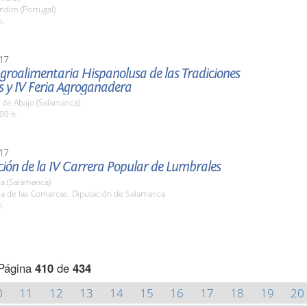
ndim (Portugal)
h.
17
Agroalimentaria Hispanolusa de las Tradiciones
s y IV Feria Agroganadera
 de Abajo (Salamanca)
00 h.
17
ión de la IV Carrera Popular de Lumbrales
a (Salamanca)
la de las Comarcas. Diputación de Salamanca
h.
Página
410
de
434
0
11
12
13
14
15
16
17
18
19
20