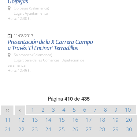
Golpejas
Golpejas (Salamanca)
Lugar: Ayuntamiento
Hora: 12:30 h.
11/08/2017
Presentación de la X Carrera Campo
a Través 'El Encinar' Terradillos
Salamanca (Salamanca)
Lugar: Sala de las Comarcas. Diputación de
Salamanca
Hora: 12:45 h.
Página
410
de
435
1
2
3
4
5
6
7
8
9
10
<<
<
11
12
13
14
15
16
17
18
19
20
21
22
23
24
25
26
27
28
29
30