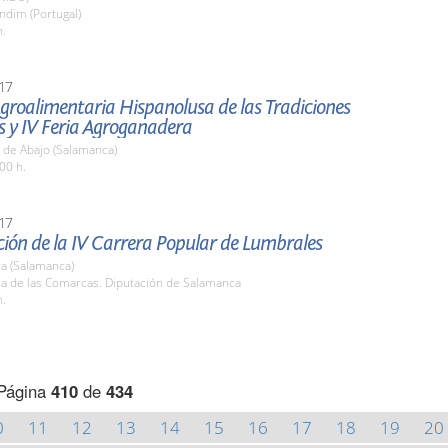
ndim (Portugal)
h.
17
Agroalimentaria Hispanolusa de las Tradiciones
s y IV Feria Agroganadera
 de Abajo (Salamanca)
00 h.
17
ión de la IV Carrera Popular de Lumbrales
a (Salamanca)
la de las Comarcas. Diputación de Salamanca
h.
Página
410
de
434
0
11
12
13
14
15
16
17
18
19
20