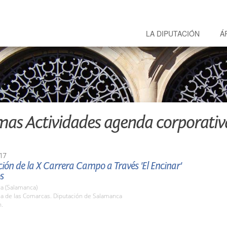
LA DIPUTACIÓN
Á
mas Actividades agenda corporativ
17
ión de la X Carrera Campo a Través 'El Encinar'
s
a (Salamanca)
la de las Comarcas. Diputación de Salamanca
h.