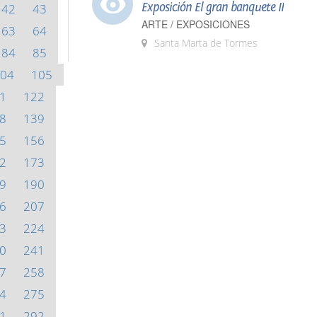
Exposición El gran banquete II
42
43
ARTE / EXPOSICIONES
63
64
Santa Marta de Tormes
84
85
04
105
1
122
8
139
5
156
2
173
9
190
6
207
3
224
0
241
7
258
4
275
1
292