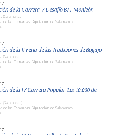
17
ción de la Carrera V Desafío BTT Monleón
a (Salamanca)
la de las Comarcas. Diputación de Salamanca
h.
17
ión de la II Feria de las Tradiciones de Bogajo
a (Salamanca)
la de las Comarcas. Diputación de Salamanca
h.
17
ión de la IV Carrera Popular 'Los 10.000 de
a (Salamanca)
la de las Comarcas. Diputación de Salamanca
h.
17