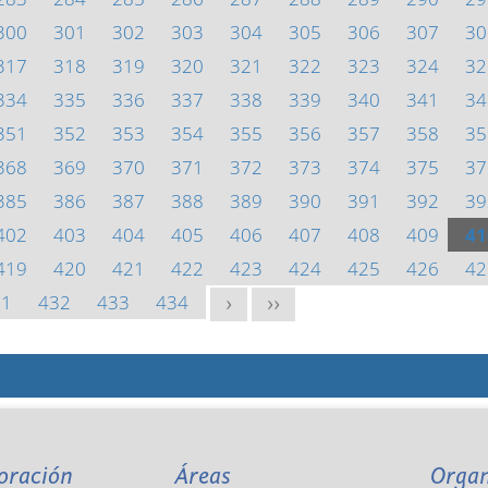
300
301
302
303
304
305
306
307
30
317
318
319
320
321
322
323
324
32
334
335
336
337
338
339
340
341
34
351
352
353
354
355
356
357
358
35
368
369
370
371
372
373
374
375
37
385
386
387
388
389
390
391
392
39
402
403
404
405
406
407
408
409
41
419
420
421
422
423
424
425
426
42
31
432
433
434
>
>>
oración
Áreas
Orga