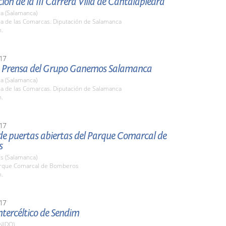
ión de la III Carrera Villa de Cantalapiedra
a (Salamanca)
la de las Comarcas. Diputación de Salamanca
h.
17
 Prensa del Grupo Ganemos Salamanca
a (Salamanca)
la de las Comarcas. Diputación de Salamanca
h.
17
de puertas abiertas del Parque Comarcal de
s
s (Salamanca)
arque Comarcal de Bomberos
h.
17
Intercéltico de Sendim
NIDO)