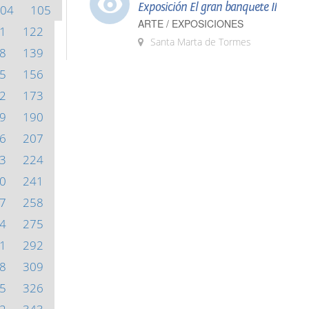
Exposición El gran banquete II
04
105
ARTE / EXPOSICIONES
1
122
Santa Marta de Tormes
8
139
5
156
2
173
9
190
6
207
3
224
0
241
7
258
4
275
1
292
8
309
5
326