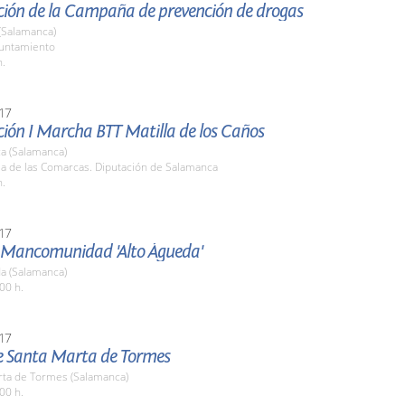
ción de la Campaña de prevención de drogas
(Salamanca)
yuntamiento
h.
17
ción I Marcha BTT Matilla de los Caños
a (Salamanca)
la de las Comarcas. Diputación de Salamanca
h.
17
a Mancomunidad 'Alto Águeda'
a (Salamanca)
00 h.
17
de Santa Marta de Tormes
rta de Tormes (Salamanca)
00 h.