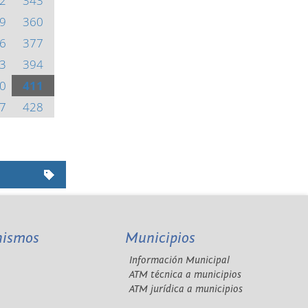
2
343
9
360
6
377
3
394
0
411
7
428
nismos
Municipios
Información Municipal
A
ATM técnica a municipios
ATM jurídica a municipios