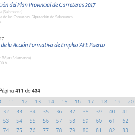
ión del Plan Provincial de Carreteras 2017
a (Salamanca)
la de las Comarcas. Diputación de Salamanca
h.
17
de la Acción Formativa de Empleo 'AFE Puerto
 Béjar (Salamanca)
00 h.
Página
411
de
434
0
11
12
13
14
15
16
17
18
19
20
32
33
34
35
36
37
38
39
40
41
53
54
55
56
57
58
59
60
61
62
74
75
76
77
78
79
80
81
82
83