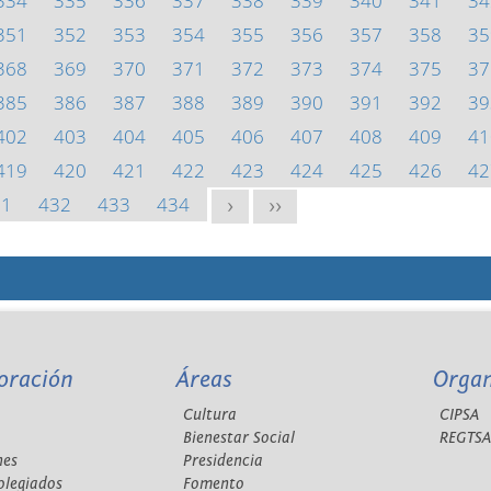
334
335
336
337
338
339
340
341
34
351
352
353
354
355
356
357
358
35
368
369
370
371
372
373
374
375
37
385
386
387
388
389
390
391
392
39
402
403
404
405
406
407
408
409
41
419
420
421
422
423
424
425
426
42
31
432
433
434
>
>>
oración
Áreas
Orga
Cultura
CIPSA
Bienestar Social
REGTS
nes
Presidencia
olegiados
Fomento