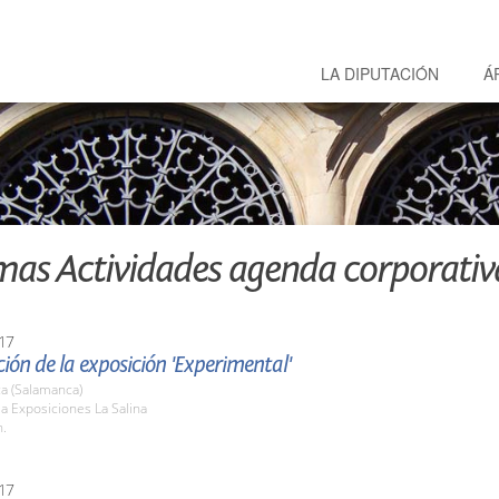
LA DIPUTACIÓN
Á
mas Actividades agenda corporativ
17
ión de la exposición 'Experimental'
a (Salamanca)
la Exposiciones La Salina
h.
17