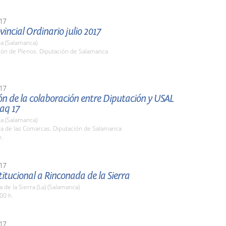
17
vincial Ordinario julio 2017
a (Salamanca)
lón de Plenos. Diputación de Salamanca
17
ón de la colaboración entre Diputación y USAL
aq 17
a (Salamanca)
la de las Comarcas. Diputación de Salamanca
h.
17
stitucional a Rinconada de la Sierra
 de la Sierra (La) (Salamanca)
00 h.
17