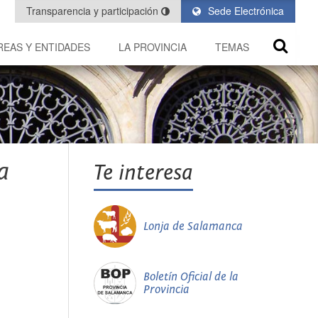
Transparencia y participación
Sede Electrónica
REAS Y ENTIDADES
LA PROVINCIA
TEMAS
a
Te interesa
Lonja de Salamanca
Boletín Oficial de la
Provincia