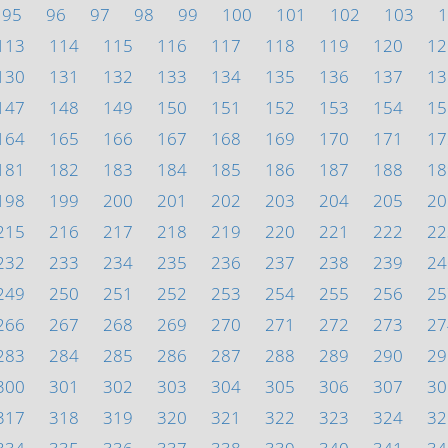
95
96
97
98
99
100
101
102
103
1
113
114
115
116
117
118
119
120
12
130
131
132
133
134
135
136
137
13
147
148
149
150
151
152
153
154
15
164
165
166
167
168
169
170
171
17
181
182
183
184
185
186
187
188
18
198
199
200
201
202
203
204
205
20
215
216
217
218
219
220
221
222
22
232
233
234
235
236
237
238
239
24
249
250
251
252
253
254
255
256
25
266
267
268
269
270
271
272
273
27
283
284
285
286
287
288
289
290
29
300
301
302
303
304
305
306
307
30
317
318
319
320
321
322
323
324
32