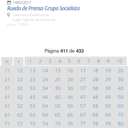
14/07/2017
Rueda de Prensa Grupo Socialista
Salamanca (Salamanca)
Lugar: Sala de las Comarcas
Hora: 11:30 h.
Página
411
de
433
1
2
3
4
5
6
7
8
9
10
<<
<
11
12
13
14
15
16
17
18
19
20
21
22
23
24
25
26
27
28
29
30
31
32
33
34
35
36
37
38
39
40
41
42
43
44
45
46
47
48
49
50
51
52
53
54
55
56
57
58
59
60
61
62
63
64
65
66
67
68
69
70
71
72
73
74
75
76
77
78
79
80