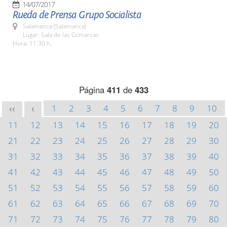
14/07/2017
Rueda de Prensa Grupo Socialista
Salamanca (Salamanca)
Lugar: Sala de las Comarcas
Hora: 11:30 h.
Página
411
de
433
1
2
3
4
5
6
7
8
9
10
<<
<
11
12
13
14
15
16
17
18
19
20
21
22
23
24
25
26
27
28
29
30
31
32
33
34
35
36
37
38
39
40
41
42
43
44
45
46
47
48
49
50
51
52
53
54
55
56
57
58
59
60
61
62
63
64
65
66
67
68
69
70
71
72
73
74
75
76
77
78
79
80