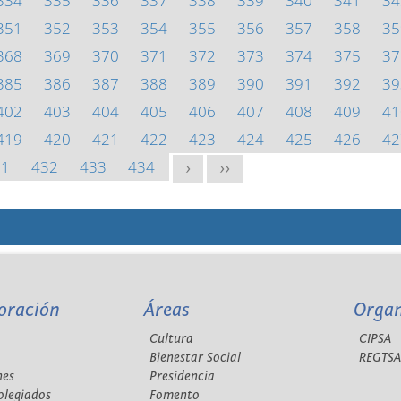
334
335
336
337
338
339
340
341
34
351
352
353
354
355
356
357
358
35
368
369
370
371
372
373
374
375
37
385
386
387
388
389
390
391
392
39
402
403
404
405
406
407
408
409
41
419
420
421
422
423
424
425
426
42
31
432
433
434
>
>>
oración
Áreas
Orga
Cultura
CIPSA
Bienestar Social
REGTS
nes
Presidencia
olegiados
Fomento