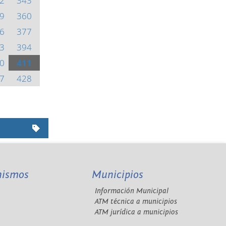
2
343
9
360
6
377
3
394
0
411
7
428
nismos
Municipios
Información Municipal
A
ATM técnica a municipios
ATM jurídica a municipios