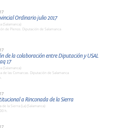
17
vincial Ordinario julio 2017
a (Salamanca)
lón de Plenos. Diputación de Salamanca
17
ón de la colaboración entre Diputación y USAL
aq 17
a (Salamanca)
la de las Comarcas. Diputación de Salamanca
h.
17
stitucional a Rinconada de la Sierra
 de la Sierra (La) (Salamanca)
00 h.
17