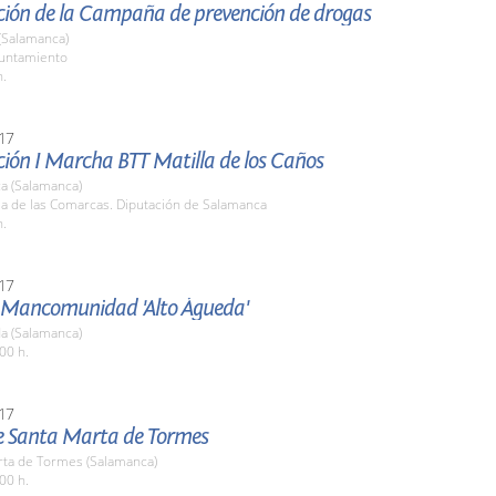
ción de la Campaña de prevención de drogas
(Salamanca)
yuntamiento
h.
17
ción I Marcha BTT Matilla de los Caños
a (Salamanca)
la de las Comarcas. Diputación de Salamanca
h.
17
a Mancomunidad 'Alto Águeda'
a (Salamanca)
00 h.
17
de Santa Marta de Tormes
rta de Tormes (Salamanca)
00 h.