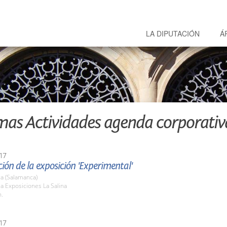
LA DIPUTACIÓN
Á
mas Actividades agenda corporativ
17
ión de la exposición 'Experimental'
a (Salamanca)
la Exposiciones La Salina
h.
17