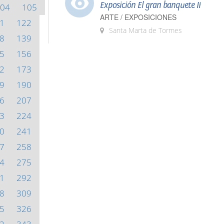
Exposición El gran banquete II
04
105
ARTE / EXPOSICIONES
1
122
Santa Marta de Tormes
8
139
5
156
2
173
9
190
6
207
3
224
0
241
7
258
4
275
1
292
8
309
5
326