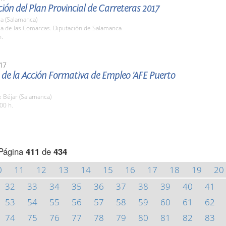
ión del Plan Provincial de Carreteras 2017
a (Salamanca)
la de las Comarcas. Diputación de Salamanca
h.
17
de la Acción Formativa de Empleo 'AFE Puerto
 Béjar (Salamanca)
00 h.
Página
411
de
434
0
11
12
13
14
15
16
17
18
19
20
32
33
34
35
36
37
38
39
40
41
53
54
55
56
57
58
59
60
61
62
74
75
76
77
78
79
80
81
82
83