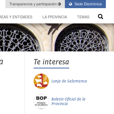
Transparencia y participación
Sede Electrónica
REAS Y ENTIDADES
LA PROVINCIA
TEMAS
a
Te interesa
Lonja de Salamanca
Boletín Oficial de la
Provincia