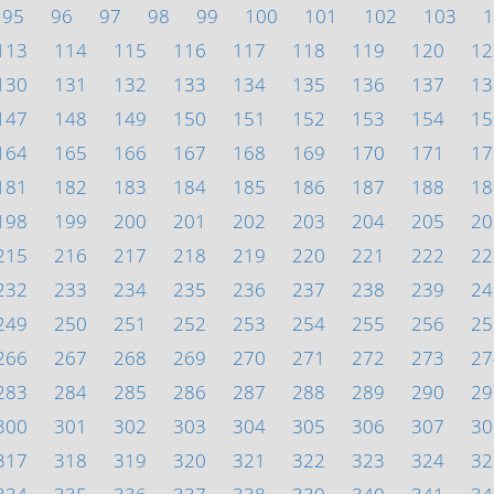
95
96
97
98
99
100
101
102
103
1
113
114
115
116
117
118
119
120
12
130
131
132
133
134
135
136
137
13
147
148
149
150
151
152
153
154
15
164
165
166
167
168
169
170
171
17
181
182
183
184
185
186
187
188
18
198
199
200
201
202
203
204
205
20
215
216
217
218
219
220
221
222
22
232
233
234
235
236
237
238
239
24
249
250
251
252
253
254
255
256
25
266
267
268
269
270
271
272
273
27
283
284
285
286
287
288
289
290
29
300
301
302
303
304
305
306
307
30
317
318
319
320
321
322
323
324
32