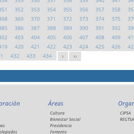
334
335
336
337
338
339
340
341
34
351
352
353
354
355
356
357
358
35
368
369
370
371
372
373
374
375
37
385
386
387
388
389
390
391
392
39
402
403
404
405
406
407
408
409
41
419
420
421
422
423
424
425
426
42
31
432
433
434
>
>>
oración
Áreas
Orga
Cultura
CIPSA
Bienestar Social
REGTS
nes
Presidencia
olegiados
Fomento