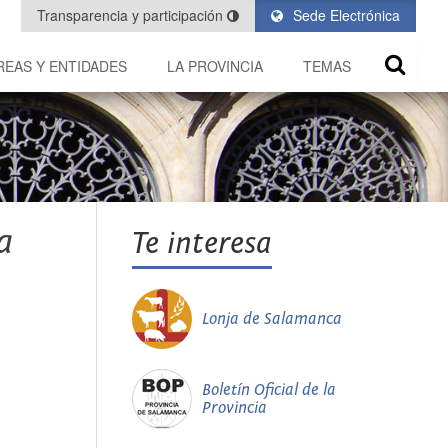
Transparencia y participación
Sede Electrónica
REAS Y ENTIDADES
LA PROVINCIA
TEMAS
a
Te interesa
Lonja de Salamanca
Boletín Oficial de la
Provincia