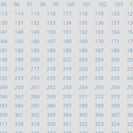
95
96
97
98
99
100
101
102
103
1
113
114
115
116
117
118
119
120
12
130
131
132
133
134
135
136
137
13
147
148
149
150
151
152
153
154
15
164
165
166
167
168
169
170
171
17
181
182
183
184
185
186
187
188
18
198
199
200
201
202
203
204
205
20
215
216
217
218
219
220
221
222
22
232
233
234
235
236
237
238
239
24
249
250
251
252
253
254
255
256
25
266
267
268
269
270
271
272
273
27
283
284
285
286
287
288
289
290
29
300
301
302
303
304
305
306
307
30
317
318
319
320
321
322
323
324
32