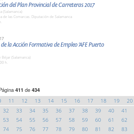
ión del Plan Provincial de Carreteras 2017
a (Salamanca)
la de las Comarcas. Diputación de Salamanca
h.
17
de la Acción Formativa de Empleo 'AFE Puerto
 Béjar (Salamanca)
00 h.
Página
411
de
434
0
11
12
13
14
15
16
17
18
19
20
32
33
34
35
36
37
38
39
40
41
53
54
55
56
57
58
59
60
61
62
74
75
76
77
78
79
80
81
82
83