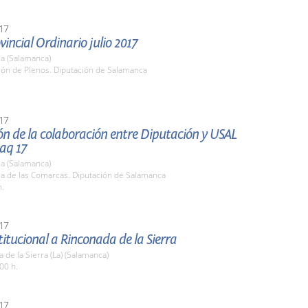
17
vincial Ordinario julio 2017
a (Salamanca)
lón de Plenos. Diputación de Salamanca
17
ón de la colaboración entre Diputación y USAL
aq 17
a (Salamanca)
la de las Comarcas. Diputación de Salamanca
h.
17
stitucional a Rinconada de la Sierra
 de la Sierra (La) (Salamanca)
00 h.
17