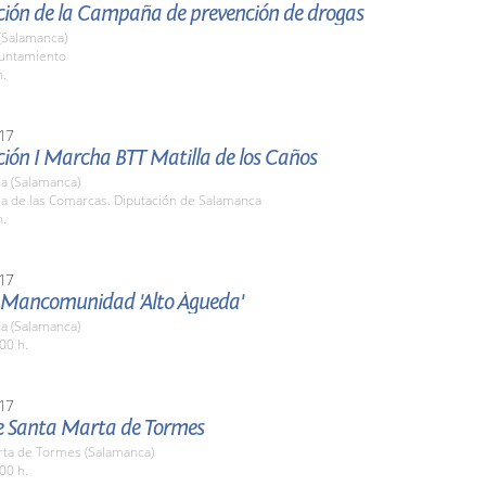
ción de la Campaña de prevención de drogas
(Salamanca)
yuntamiento
h.
17
ción I Marcha BTT Matilla de los Caños
a (Salamanca)
la de las Comarcas. Diputación de Salamanca
h.
17
a Mancomunidad 'Alto Águeda'
a (Salamanca)
00 h.
17
de Santa Marta de Tormes
rta de Tormes (Salamanca)
00 h.