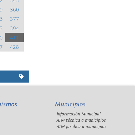
2
343
9
360
6
377
3
394
0
411
7
428
nismos
Municipios
Información Municipal
A
ATM técnica a municipios
ATM jurídica a municipios