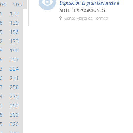
Exposición El gran banquete II
04
105
ARTE / EXPOSICIONES
1
122
Santa Marta de Tormes
8
139
5
156
2
173
9
190
6
207
3
224
0
241
7
258
4
275
1
292
8
309
5
326