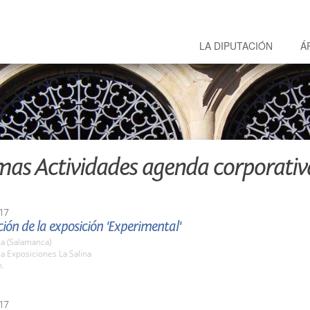
LA DIPUTACIÓN
Á
mas Actividades agenda corporativ
17
ión de la exposición 'Experimental'
a (Salamanca)
la Exposiciones La Salina
h.
17