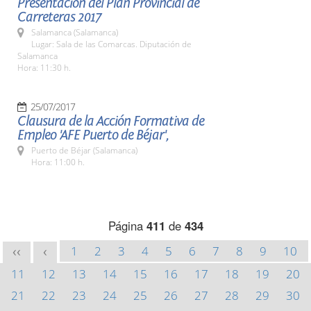
Presentación del Plan Provincial de
Carreteras 2017
Salamanca (Salamanca)
Lugar: Sala de las Comarcas. Diputación de
Salamanca
Hora: 11:30 h.
25/07/2017
Clausura de la Acción Formativa de
Empleo 'AFE Puerto de Béjar',
Puerto de Béjar (Salamanca)
Hora: 11:00 h.
Página
411
de
434
1
2
3
4
5
6
7
8
9
10
<<
<
11
12
13
14
15
16
17
18
19
20
21
22
23
24
25
26
27
28
29
30