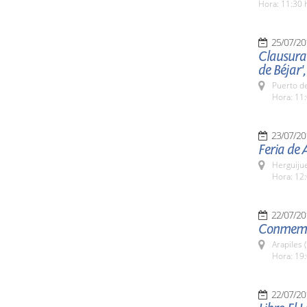
Hora: 11:30 
25/07/20
Clausura 
de Béjar',
Puerto de
Hora: 11:
23/07/20
Feria de 
Herguijue
Hora: 12:
22/07/20
Conmemor
Arapiles 
Hora: 19:
22/07/20