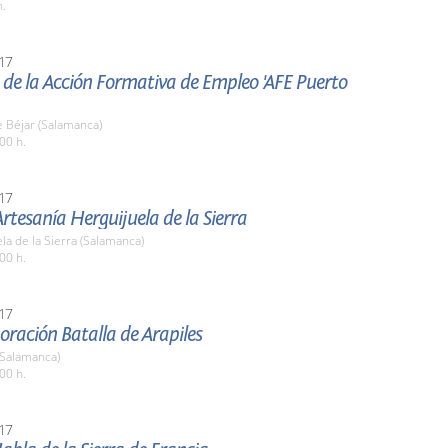
h.
17
de la Acción Formativa de Empleo 'AFE Puerto
 Béjar (Salamanca)
00 h.
17
Artesanía Herguijuela de la Sierra
la de la Sierra (Salamanca)
00 h.
17
ación Batalla de Arapiles
(Salamanca)
00 h.
17