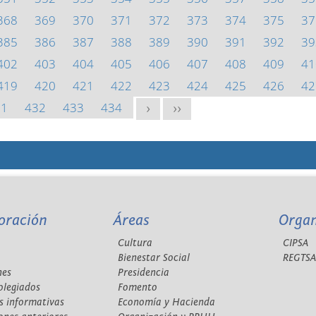
368
369
370
371
372
373
374
375
37
385
386
387
388
389
390
391
392
39
402
403
404
405
406
407
408
409
41
419
420
421
422
423
424
425
426
42
31
432
433
434
>
>>
oración
Áreas
Orga
Cultura
CIPSA
Bienestar Social
REGTS
nes
Presidencia
olegiados
Fomento
s informativas
Economía y Hacienda