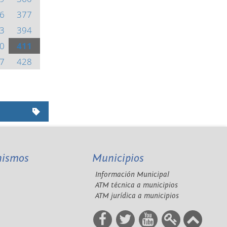
6
377
3
394
0
411
7
428
nismos
Municipios
Información Municipal
A
ATM técnica a municipios
ATM jurídica a municipios