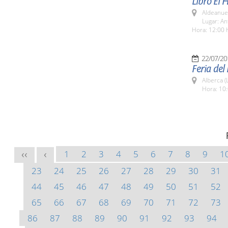
Libro El 
Aldeanuev
Lugar: An
Hora: 12:00 
22/07/20
Feria del
Alberca (
Hora: 10:
1
2
3
4
5
6
7
8
9
1
<<
<
23
24
25
26
27
28
29
30
31
44
45
46
47
48
49
50
51
52
65
66
67
68
69
70
71
72
73
86
87
88
89
90
91
92
93
94