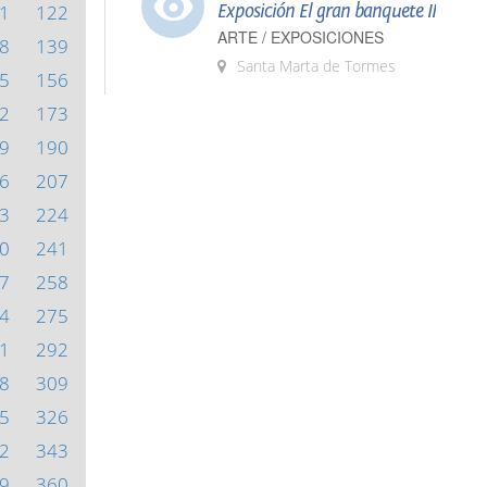
1
122
Exposición El gran banquete II
ARTE / EXPOSICIONES
8
139
Santa Marta de Tormes
5
156
2
173
9
190
6
207
3
224
0
241
7
258
4
275
1
292
8
309
5
326
2
343
9
360