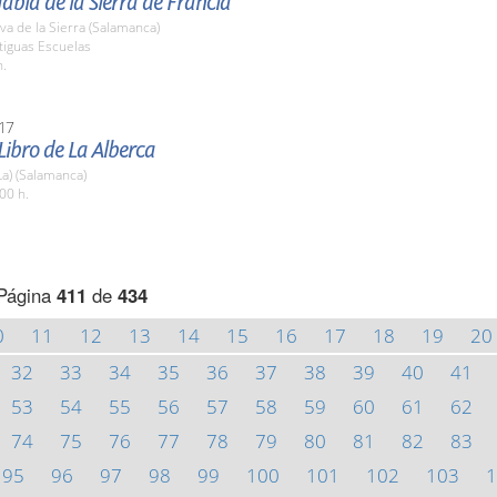
Habla de la Sierra de Francia
a de la Sierra (Salamanca)
tiguas Escuelas
h.
17
 Libro de La Alberca
La) (Salamanca)
00 h.
Página
411
de
434
0
11
12
13
14
15
16
17
18
19
20
32
33
34
35
36
37
38
39
40
41
53
54
55
56
57
58
59
60
61
62
74
75
76
77
78
79
80
81
82
83
95
96
97
98
99
100
101
102
103
1