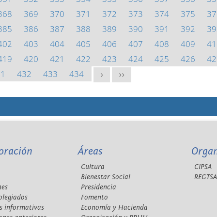
368
369
370
371
372
373
374
375
37
385
386
387
388
389
390
391
392
39
402
403
404
405
406
407
408
409
41
419
420
421
422
423
424
425
426
42
31
432
433
434
>
>>
oración
Áreas
Orga
Cultura
CIPSA
Bienestar Social
REGTS
nes
Presidencia
olegiados
Fomento
s informativas
Economía y Hacienda