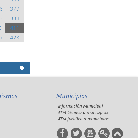
6
377
3
394
0
411
7
428
nismos
Municipios
Información Municipal
A
ATM técnica a municipios
ATM jurídica a municipios