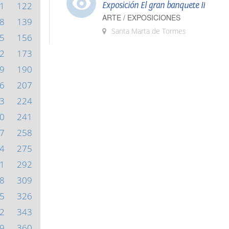
1
122
Exposición El gran banquete II
ARTE / EXPOSICIONES
8
139
Santa Marta de Tormes
5
156
2
173
9
190
6
207
3
224
0
241
7
258
4
275
1
292
8
309
5
326
2
343
9
360