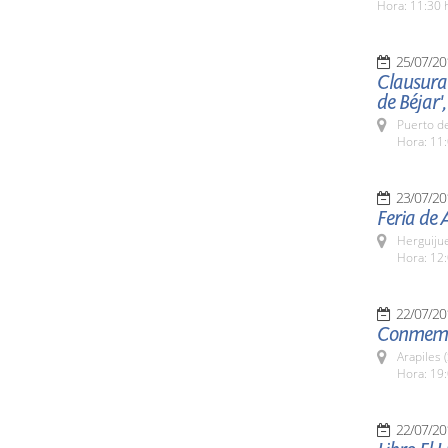
Hora: 11:30 
25/07/20
Clausura 
de Béjar',
Puerto de
Hora: 11:
23/07/20
Feria de 
Herguijue
Hora: 12:
22/07/20
Conmemor
Arapiles 
Hora: 19:
22/07/20