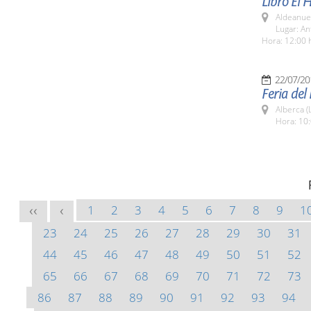
Libro El 
Aldeanuev
Lugar: An
Hora: 12:00 
22/07/20
Feria del
Alberca (
Hora: 10:
1
2
3
4
5
6
7
8
9
1
<<
<
23
24
25
26
27
28
29
30
31
44
45
46
47
48
49
50
51
52
65
66
67
68
69
70
71
72
73
86
87
88
89
90
91
92
93
94