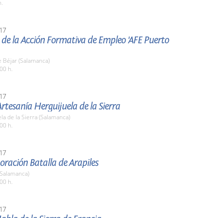
h.
17
de la Acción Formativa de Empleo 'AFE Puerto
 Béjar (Salamanca)
00 h.
17
Artesanía Herguijuela de la Sierra
la de la Sierra (Salamanca)
00 h.
17
ación Batalla de Arapiles
(Salamanca)
00 h.
17