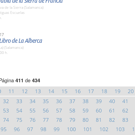
Habla de la Sierra de Francia
a de la Sierra (Salamanca)
tiguas Escuelas
h.
17
 Libro de La Alberca
La) (Salamanca)
00 h.
Página
411
de
434
0
11
12
13
14
15
16
17
18
19
20
32
33
34
35
36
37
38
39
40
41
53
54
55
56
57
58
59
60
61
62
74
75
76
77
78
79
80
81
82
83
95
96
97
98
99
100
101
102
103
1