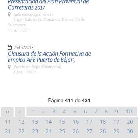
Presentación del Plan Provincial de
Carreteras 2017
Salamanca (Salamanca)
Lugar: Sala de las Comarcas. Diputación de
Salamanca
Hora: 11:30 h.
25/07/2017
Clausura de la Acción Formativa de
Empleo 'AFE Puerto de Béjar',
Puerto de Béjar (Salamanca)
Hora: 11:00 h.
Página
411
de
434
1
2
3
4
5
6
7
8
9
10
<<
<
11
12
13
14
15
16
17
18
19
20
21
22
23
24
25
26
27
28
29
30