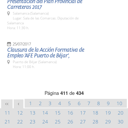
Presentación del Plan Provincial de
Carreteras 2017
Salamanca (Salamanca)
Lugar: Sala de las Comarcas. Diputación de
Salamanca
Hora: 11:30 h.
25/07/2017
Clausura de la Acción Formativa de
Empleo 'AFE Puerto de Béjar',
Puerto de Béjar (Salamanca)
Hora: 11:00 h.
Página
411
de
434
1
2
3
4
5
6
7
8
9
10
<<
<
11
12
13
14
15
16
17
18
19
20
21
22
23
24
25
26
27
28
29
30