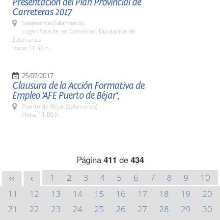
Presentación del Plan Provincial de
Carreteras 2017
Salamanca (Salamanca)
Lugar: Sala de las Comarcas. Diputación de
Salamanca
Hora: 11:30 h.
25/07/2017
Clausura de la Acción Formativa de
Empleo 'AFE Puerto de Béjar',
Puerto de Béjar (Salamanca)
Hora: 11:00 h.
Página
411
de
434
1
2
3
4
5
6
7
8
9
10
<<
<
11
12
13
14
15
16
17
18
19
20
21
22
23
24
25
26
27
28
29
30