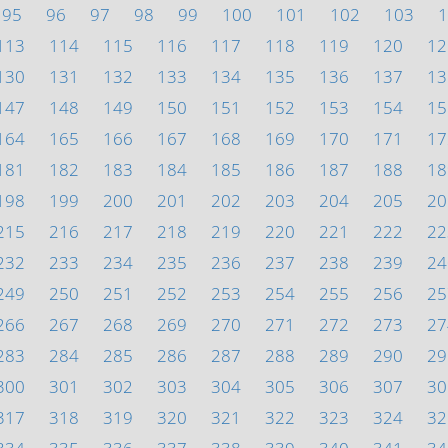
95
96
97
98
99
100
101
102
103
1
113
114
115
116
117
118
119
120
12
130
131
132
133
134
135
136
137
13
147
148
149
150
151
152
153
154
15
164
165
166
167
168
169
170
171
17
181
182
183
184
185
186
187
188
18
198
199
200
201
202
203
204
205
20
215
216
217
218
219
220
221
222
22
232
233
234
235
236
237
238
239
24
249
250
251
252
253
254
255
256
25
266
267
268
269
270
271
272
273
27
283
284
285
286
287
288
289
290
29
300
301
302
303
304
305
306
307
30
317
318
319
320
321
322
323
324
32