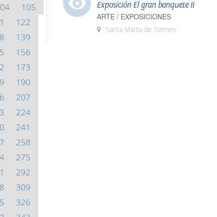
Exposición El gran banquete II
04
105
ARTE / EXPOSICIONES
1
122
Santa Marta de Tormes
8
139
5
156
2
173
9
190
6
207
3
224
0
241
7
258
4
275
1
292
8
309
5
326