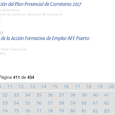
ión del Plan Provincial de Carreteras 2017
a (Salamanca)
la de las Comarcas. Diputación de Salamanca
h.
17
de la Acción Formativa de Empleo 'AFE Puerto
 Béjar (Salamanca)
00 h.
Página
411
de
434
0
11
12
13
14
15
16
17
18
19
20
32
33
34
35
36
37
38
39
40
41
53
54
55
56
57
58
59
60
61
62
74
75
76
77
78
79
80
81
82
83