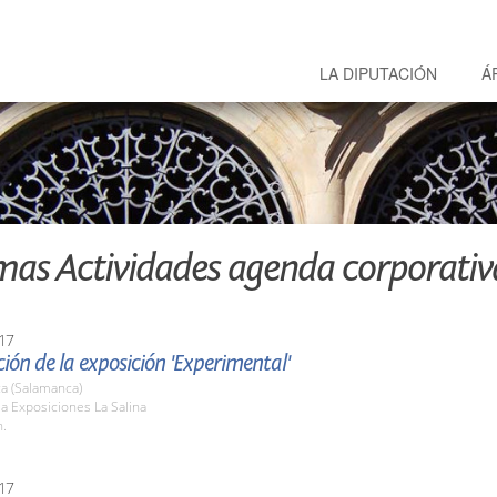
LA DIPUTACIÓN
Á
mas Actividades agenda corporativ
17
ión de la exposición 'Experimental'
a (Salamanca)
la Exposiciones La Salina
h.
17