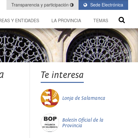
Transparencia y participación
Sede Electrónica
REAS Y ENTIDADES
LA PROVINCIA
TEMAS
a
Te interesa
Lonja de Salamanca
Boletín Oficial de la
Provincia