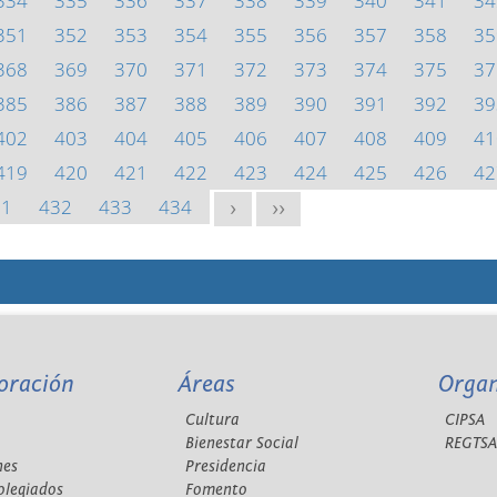
334
335
336
337
338
339
340
341
34
351
352
353
354
355
356
357
358
35
368
369
370
371
372
373
374
375
37
385
386
387
388
389
390
391
392
39
402
403
404
405
406
407
408
409
41
419
420
421
422
423
424
425
426
42
31
432
433
434
>
>>
oración
Áreas
Orga
Cultura
CIPSA
Bienestar Social
REGTS
nes
Presidencia
olegiados
Fomento