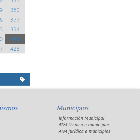
2
343
9
360
6
377
3
394
0
411
7
428
nismos
Municipios
Información Municipal
A
ATM técnica a municipios
ATM jurídica a municipios