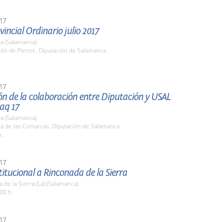
17
vincial Ordinario julio 2017
a (Salamanca)
lón de Plenos. Diputación de Salamanca
17
ón de la colaboración entre Diputación y USAL
aq 17
a (Salamanca)
la de las Comarcas. Diputación de Salamanca
h.
17
stitucional a Rinconada de la Sierra
 de la Sierra (La) (Salamanca)
00 h.
17