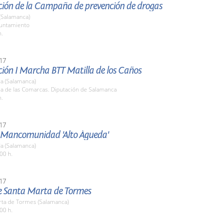
ción de la Campaña de prevención de drogas
(Salamanca)
yuntamiento
h.
17
ción I Marcha BTT Matilla de los Caños
a (Salamanca)
la de las Comarcas. Diputación de Salamanca
h.
17
a Mancomunidad 'Alto Águeda'
a (Salamanca)
00 h.
17
de Santa Marta de Tormes
rta de Tormes (Salamanca)
00 h.