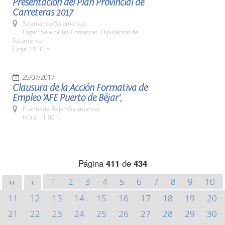
Presentación del Plan Provincial de
Carreteras 2017
Salamanca (Salamanca)
Lugar: Sala de las Comarcas. Diputación de
Salamanca
Hora: 11:30 h.
25/07/2017
Clausura de la Acción Formativa de
Empleo 'AFE Puerto de Béjar',
Puerto de Béjar (Salamanca)
Hora: 11:00 h.
Página
411
de
434
1
2
3
4
5
6
7
8
9
10
<<
<
11
12
13
14
15
16
17
18
19
20
21
22
23
24
25
26
27
28
29
30