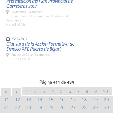
Presentación del Plan Provincial de
Carreteras 2017
Salamanca (Salamanca)
Lugar: Sala de las Comarcas. Diputación de
Salamanca
Hora: 11:30 h.
25/07/2017
Clausura de la Acción Formativa de
Empleo 'AFE Puerto de Béjar',
Puerto de Béjar (Salamanca)
Hora: 11:00 h.
Página
411
de
434
1
2
3
4
5
6
7
8
9
10
<<
<
11
12
13
14
15
16
17
18
19
20
21
22
23
24
25
26
27
28
29
30