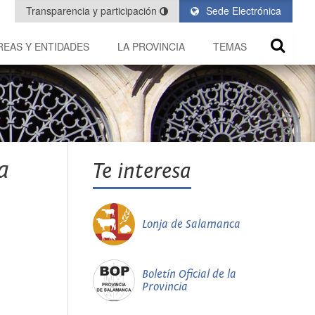
Transparencia y participación
Sede Electrónica
REAS Y ENTIDADES
LA PROVINCIA
TEMAS
a
Te interesa
Lonja de Salamanca
Boletín Oficial de la
Provincia