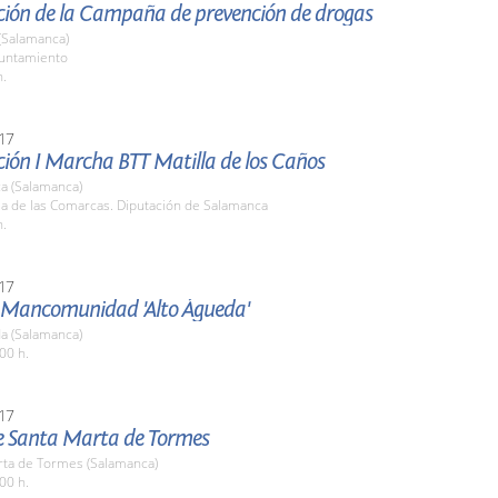
ción de la Campaña de prevención de drogas
(Salamanca)
yuntamiento
h.
17
ción I Marcha BTT Matilla de los Caños
a (Salamanca)
la de las Comarcas. Diputación de Salamanca
h.
17
a Mancomunidad 'Alto Águeda'
a (Salamanca)
00 h.
17
de Santa Marta de Tormes
rta de Tormes (Salamanca)
00 h.