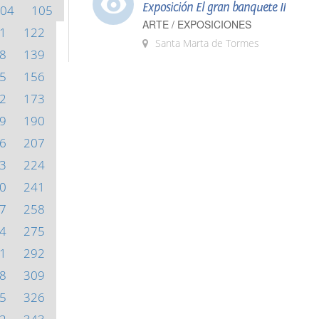
Exposición El gran banquete II
04
105
ARTE / EXPOSICIONES
1
122
Santa Marta de Tormes
8
139
5
156
2
173
9
190
6
207
3
224
0
241
7
258
4
275
1
292
8
309
5
326