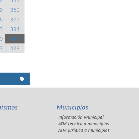
2
343
9
360
6
377
3
394
0
411
7
428
nismos
Municipios
Información Municipal
A
ATM técnica a municipios
ATM jurídica a municipios