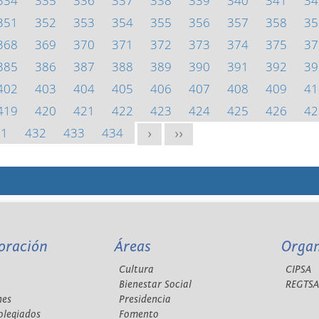
334
335
336
337
338
339
340
341
34
351
352
353
354
355
356
357
358
35
368
369
370
371
372
373
374
375
37
385
386
387
388
389
390
391
392
39
402
403
404
405
406
407
408
409
41
419
420
421
422
423
424
425
426
42
31
432
433
434
>
>>
oración
Áreas
Orga
Cultura
CIPSA
Bienestar Social
REGTS
nes
Presidencia
olegiados
Fomento