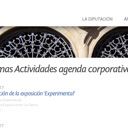
LA DIPUTACIÓN
Á
mas Actividades agenda corporativ
17
ión de la exposición 'Experimental'
a (Salamanca)
la Exposiciones La Salina
h.
17