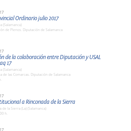
17
vincial Ordinario julio 2017
a (Salamanca)
lón de Plenos. Diputación de Salamanca
17
ón de la colaboración entre Diputación y USAL
aq 17
a (Salamanca)
la de las Comarcas. Diputación de Salamanca
h.
17
stitucional a Rinconada de la Sierra
 de la Sierra (La) (Salamanca)
00 h.
17