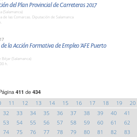
ión del Plan Provincial de Carreteras 2017
a (Salamanca)
la de las Comarcas. Diputación de Salamanca
h.
17
de la Acción Formativa de Empleo 'AFE Puerto
 Béjar (Salamanca)
00 h.
Página
411
de
434
0
11
12
13
14
15
16
17
18
19
20
32
33
34
35
36
37
38
39
40
41
53
54
55
56
57
58
59
60
61
62
74
75
76
77
78
79
80
81
82
83