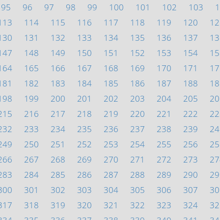
95
96
97
98
99
100
101
102
103
1
113
114
115
116
117
118
119
120
12
130
131
132
133
134
135
136
137
13
147
148
149
150
151
152
153
154
15
164
165
166
167
168
169
170
171
17
181
182
183
184
185
186
187
188
18
198
199
200
201
202
203
204
205
20
215
216
217
218
219
220
221
222
22
232
233
234
235
236
237
238
239
24
249
250
251
252
253
254
255
256
25
266
267
268
269
270
271
272
273
27
283
284
285
286
287
288
289
290
29
300
301
302
303
304
305
306
307
30
317
318
319
320
321
322
323
324
32