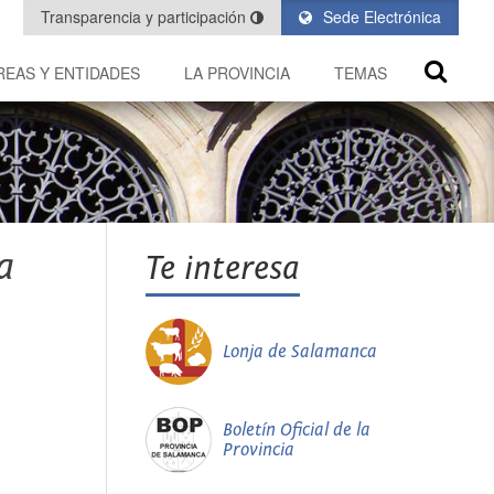
Transparencia y participación
Sede Electrónica
REAS Y ENTIDADES
LA PROVINCIA
TEMAS
a
Te interesa
Lonja de Salamanca
Boletín Oficial de la
Provincia