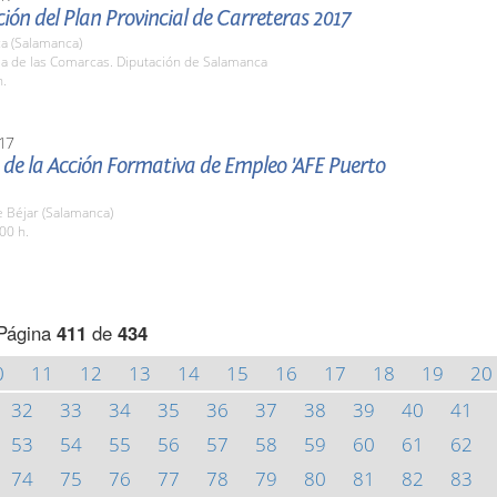
ión del Plan Provincial de Carreteras 2017
a (Salamanca)
la de las Comarcas. Diputación de Salamanca
h.
17
de la Acción Formativa de Empleo 'AFE Puerto
 Béjar (Salamanca)
00 h.
Página
411
de
434
0
11
12
13
14
15
16
17
18
19
20
32
33
34
35
36
37
38
39
40
41
53
54
55
56
57
58
59
60
61
62
74
75
76
77
78
79
80
81
82
83