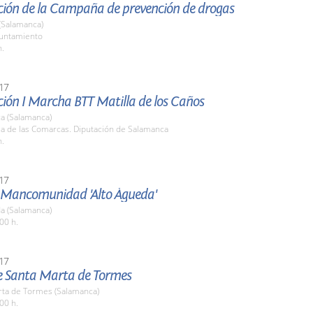
ción de la Campaña de prevención de drogas
(Salamanca)
yuntamiento
h.
17
ción I Marcha BTT Matilla de los Caños
a (Salamanca)
la de las Comarcas. Diputación de Salamanca
h.
17
a Mancomunidad 'Alto Águeda'
a (Salamanca)
00 h.
17
de Santa Marta de Tormes
rta de Tormes (Salamanca)
00 h.