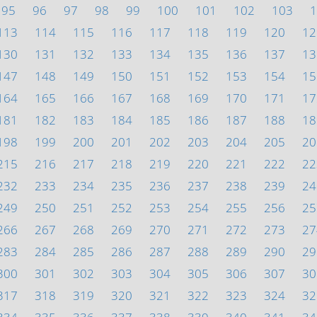
95
96
97
98
99
100
101
102
103
1
113
114
115
116
117
118
119
120
12
130
131
132
133
134
135
136
137
13
147
148
149
150
151
152
153
154
15
164
165
166
167
168
169
170
171
17
181
182
183
184
185
186
187
188
18
198
199
200
201
202
203
204
205
20
215
216
217
218
219
220
221
222
22
232
233
234
235
236
237
238
239
24
249
250
251
252
253
254
255
256
25
266
267
268
269
270
271
272
273
27
283
284
285
286
287
288
289
290
29
300
301
302
303
304
305
306
307
30
317
318
319
320
321
322
323
324
32