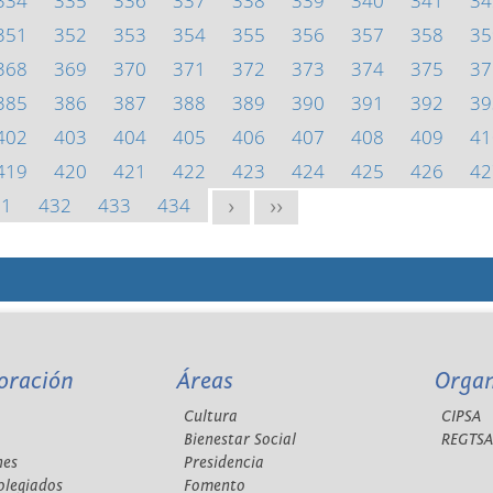
334
335
336
337
338
339
340
341
34
351
352
353
354
355
356
357
358
35
368
369
370
371
372
373
374
375
37
385
386
387
388
389
390
391
392
39
402
403
404
405
406
407
408
409
41
419
420
421
422
423
424
425
426
42
31
432
433
434
>
>>
oración
Áreas
Orga
Cultura
CIPSA
Bienestar Social
REGTS
nes
Presidencia
olegiados
Fomento