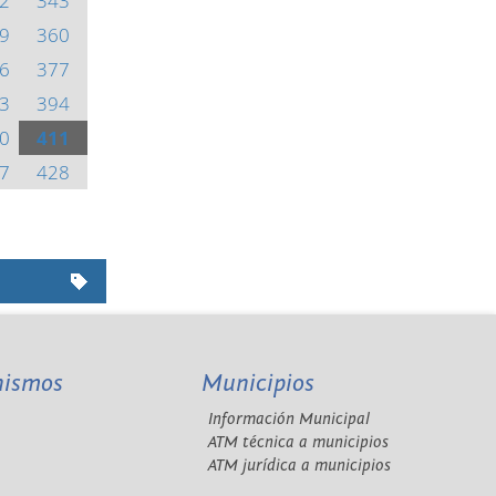
2
343
9
360
6
377
3
394
0
411
7
428
nismos
Municipios
Información Municipal
A
ATM técnica a municipios
ATM jurídica a municipios