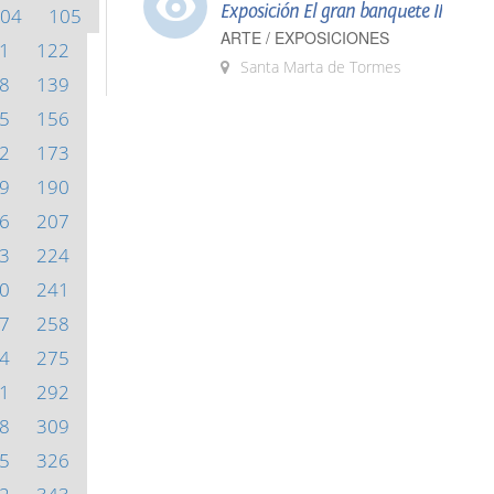
Exposición El gran banquete II
04
105
ARTE / EXPOSICIONES
1
122
Santa Marta de Tormes
8
139
5
156
2
173
9
190
6
207
3
224
0
241
7
258
4
275
1
292
8
309
5
326