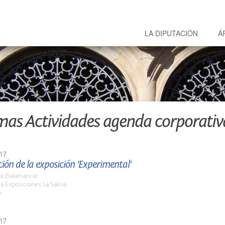
LA DIPUTACIÓN
Á
mas Actividades agenda corporativ
17
ión de la exposición 'Experimental'
a (Salamanca)
la Exposiciones La Salina
h.
17