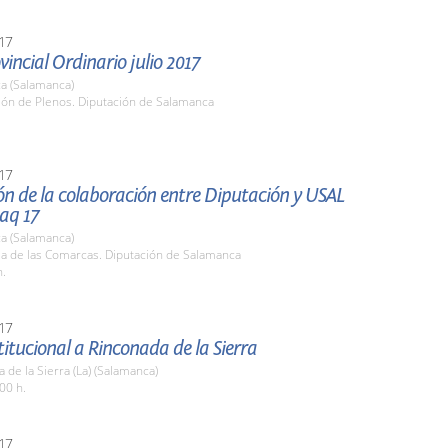
17
vincial Ordinario julio 2017
a (Salamanca)
lón de Plenos. Diputación de Salamanca
17
ón de la colaboración entre Diputación y USAL
aq 17
a (Salamanca)
la de las Comarcas. Diputación de Salamanca
h.
17
stitucional a Rinconada de la Sierra
 de la Sierra (La) (Salamanca)
00 h.
17