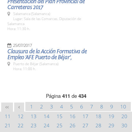
Presentación del Plan Provincial de
Carreteras 2017
Salamanca (Salamanca)
Lugar: Sala de las Comarcas. Diputación de
Salamanca
Hora: 11:30 h.
25/07/2017
Clausura de la Acción Formativa de
Empleo 'AFE Puerto de Béjar',
Puerto de Béjar (Salamanca)
Hora: 11:00 h.
Página
411
de
434
1
2
3
4
5
6
7
8
9
10
<<
<
11
12
13
14
15
16
17
18
19
20
21
22
23
24
25
26
27
28
29
30