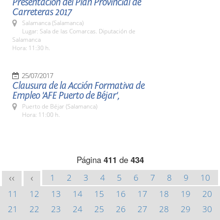
Presentación del Plan Provincial de
Carreteras 2017
Salamanca (Salamanca)
Lugar: Sala de las Comarcas. Diputación de
Salamanca
Hora: 11:30 h.
25/07/2017
Clausura de la Acción Formativa de
Empleo 'AFE Puerto de Béjar',
Puerto de Béjar (Salamanca)
Hora: 11:00 h.
Página
411
de
434
1
2
3
4
5
6
7
8
9
10
<<
<
11
12
13
14
15
16
17
18
19
20
21
22
23
24
25
26
27
28
29
30