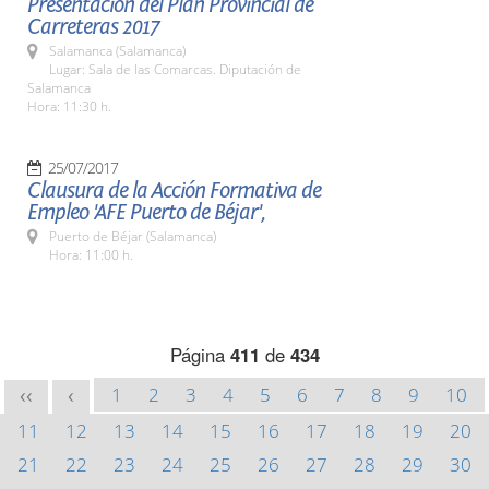
Presentación del Plan Provincial de
Carreteras 2017
Salamanca (Salamanca)
Lugar: Sala de las Comarcas. Diputación de
Salamanca
Hora: 11:30 h.
25/07/2017
Clausura de la Acción Formativa de
Empleo 'AFE Puerto de Béjar',
Puerto de Béjar (Salamanca)
Hora: 11:00 h.
Página
411
de
434
1
2
3
4
5
6
7
8
9
10
<<
<
11
12
13
14
15
16
17
18
19
20
21
22
23
24
25
26
27
28
29
30