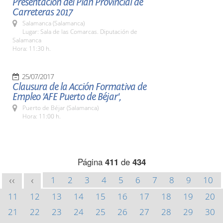
Presentación del Plan Provincial de
Carreteras 2017
Salamanca (Salamanca)
Lugar: Sala de las Comarcas. Diputación de
Salamanca
Hora: 11:30 h.
25/07/2017
Clausura de la Acción Formativa de
Empleo 'AFE Puerto de Béjar',
Puerto de Béjar (Salamanca)
Hora: 11:00 h.
Página
411
de
434
1
2
3
4
5
6
7
8
9
10
<<
<
11
12
13
14
15
16
17
18
19
20
21
22
23
24
25
26
27
28
29
30