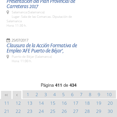
Presentación del Plan Provincial de
Carreteras 2017
Salamanca (Salamanca)
Lugar: Sala de las Comarcas. Diputación de
Salamanca
Hora: 11:30 h.
25/07/2017
Clausura de la Acción Formativa de
Empleo 'AFE Puerto de Béjar',
Puerto de Béjar (Salamanca)
Hora: 11:00 h.
Página
411
de
434
1
2
3
4
5
6
7
8
9
10
<<
<
11
12
13
14
15
16
17
18
19
20
21
22
23
24
25
26
27
28
29
30