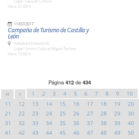
Lugar: Casa de Cultura
Hora: 21:00 h.
11/07/2017
Campaña de Turismo de Castilla y
León
Valladolid (Valladolid)
Lugar: Centro Cultural Miguel Delibes
Hora: 13:00 h.
Página
412
de
434
1
2
3
4
5
6
7
8
9
10
<<
<
11
12
13
14
15
16
17
18
19
20
21
22
23
24
25
26
27
28
29
30
31
32
33
34
35
36
37
38
39
40
41
42
43
44
45
46
47
48
49
50