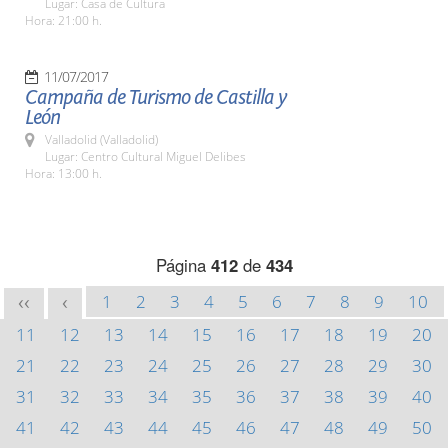
Lugar: Casa de Cultura
Hora: 21:00 h.
11/07/2017
Campaña de Turismo de Castilla y
León
Valladolid (Valladolid)
Lugar: Centro Cultural Miguel Delibes
Hora: 13:00 h.
Página
412
de
434
1
2
3
4
5
6
7
8
9
10
<<
<
11
12
13
14
15
16
17
18
19
20
21
22
23
24
25
26
27
28
29
30
31
32
33
34
35
36
37
38
39
40
41
42
43
44
45
46
47
48
49
50